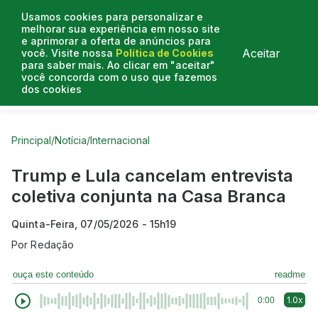
Usamos cookies para personalizar e
melhorar sua experiência em nosso site
e aprimorar a oferta de anúncios para
Aceitar
você. Visite nossa
Política de Cookies
para saber mais. Ao clicar em "aceitar"
você concorda com o uso que fazemos
dos cookies
Curtas do Poder
Artigos
Entrevistas
Podcasts
Principal
/
Notícia
/
Internacional
Trump e Lula cancelam entrevista
coletiva conjunta na Casa Branca
Quinta-Feira, 07/05/2026 - 15h19
Por
Redação
ouça este conteúdo
readme
1.0x
0:00