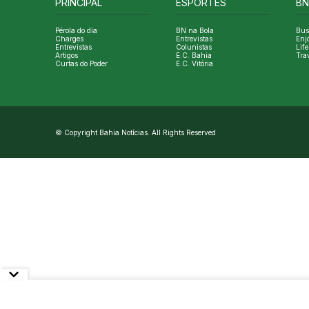
PRINCIPAL
ESPORTES
BN
Pérola do dia
BN na Bola
Bus
Charges
Entrevistas
Enj
Entrevistas
Colunistas
Life
Artigos
E.C. Bahia
Tra
Curtas do Poder
E.C. Vitória
© Copyright Bahia Notícias. All Rights Reserved