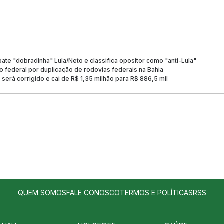
te "dobradinha" Lula/Neto e classifica opositor como "anti-Lula"
 federal por duplicação de rodovias federais na Bahia
será corrigido e cai de R$ 1,35 milhão para R$ 886,5 mil
QUEM SOMOS
FALE CONOSCO
TERMOS E POLÍTICAS
RSS