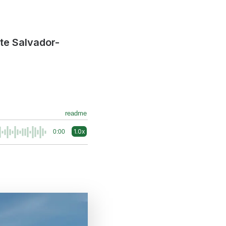
te Salvador-
readme
1.0x
0:00