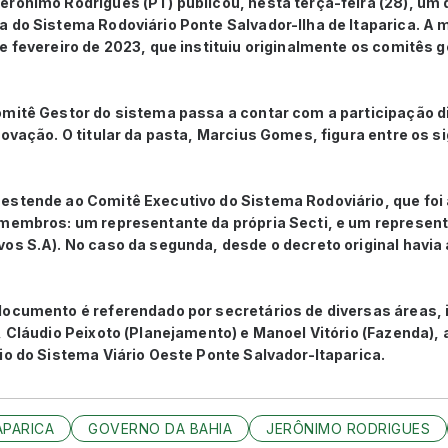
rônimo Rodrigues (PT) publicou, nesta terça-feira (28), um 
 do Sistema Rodoviário Ponte Salvador-Ilha de Itaparica. A m
e fevereiro de 2023, que instituiu originalmente os comitês g
mitê Gestor do sistema passa a contar com a participação di
novação. O titular da pasta, Marcius Gomes, figura entre os s
estende ao Comitê Executivo do Sistema Rodoviário, que foi
 membros: um representante da própria Secti, e um represen
os S.A). No caso da segunda, desde o decreto original havia
ocumento é referendado por secretários de diversas áreas, i
, Cláudio Peixoto (Planejamento) e Manoel Vitório (Fazenda),
io do Sistema Viário Oeste Ponte Salvador-Itaparica.
APARICA
GOVERNO DA BAHIA
JERÔNIMO RODRIGUES