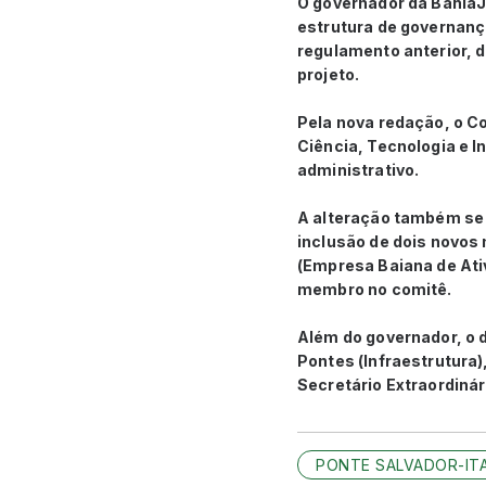
O governador da BahiaJe
estrutura de governança
regulamento anterior, d
projeto.
Pela nova redação, o Co
Ciência, Tecnologia e I
administrativo.
A alteração também se 
inclusão de dois novos
(Empresa Baiana de Ativ
membro no comitê.
Além do governador, o d
Pontes (Infraestrutura)
Secretário Extraordinár
PONTE SALVADOR-IT