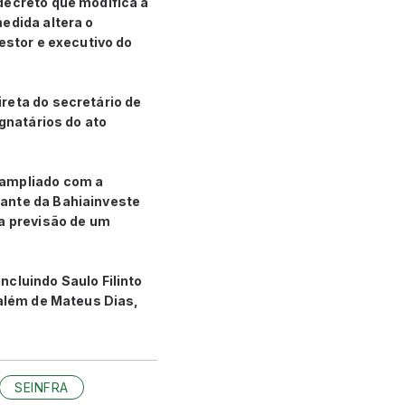
decreto que modifica a
edida altera o
estor e executivo do
reta do secretário de
ignatários do ato
 ampliado com a
tante da Bahiainveste
 a previsão de um
ncluindo Saulo Filinto
 além de Mateus Dias,
SEINFRA