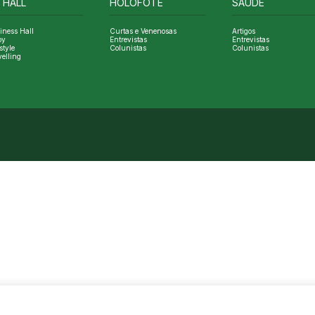
 HALL
HOLOFOTE
SAÚDE
iness Hall
Curtas e Venenosas
Artigos
oy
Entrevistas
Entrevistas
style
Colunistas
Colunistas
velling