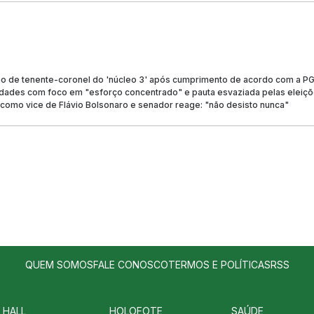
o de tenente-coronel do 'núcleo 3' após cumprimento de acordo com a P
dades com foco em "esforço concentrado" e pauta esvaziada pelas eleiç
 como vice de Flávio Bolsonaro e senador reage: "não desisto nunca"
QUEM SOMOS
FALE CONOSCO
TERMOS E POLÍTICAS
RSS
 HALL
HOLOFOTE
SAÚDE