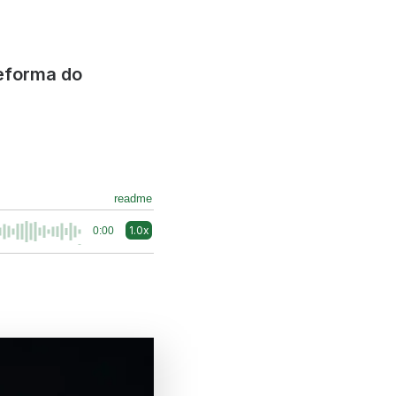
reforma do
readme
1.0x
0:00