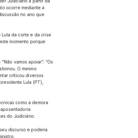
r Judiciário a partir da
nto ocorre mediante a
 discussão no ano que
Lula da corte e da crise
o neste momento porque
e "Não vamos apoiar”. “Os
estionou. O mesmo
tar criticou diversos
residente Lula (PT),
técnicas como a demora
 aposentadoria
es do Judiciário.
seu discurso e poderia
inistro.