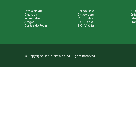
Pérola do dia
BN na Bola
Bus
Charges
Entrevistas
Enj
Entrevistas
Colunistas
Life
Artigos
E.C. Bahia
Tra
Curtas do Poder
E.C. Vitória
© Copyright Bahia Notícias. All Rights Reserved