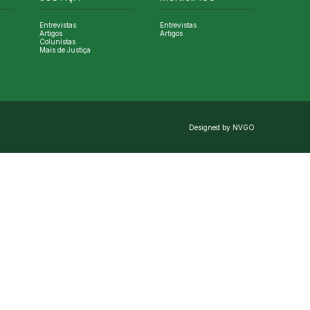
Entrevistas
Entrevistas
Artigos
Artigos
Colunistas
Mais de Justiça
Designed by NVGO