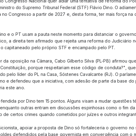
no Congresso Nacional quer adiar uma tentativa de reforma do Pode
ministro do Supremo Tribunal Federal (STF) Flávio Dino. O adiame
a no Congresso a partir de 2027 e, desta forma, ter mais força na
ino e o PT usam a pauta neste momento para distanciar o governo 
ico, a direita tem afirmado que rejeita uma reforma do Judiciári
so capitaneado pelo próprio STF e encampado pelo PT.
der da oposição na Câmara, Cabo Gilberto Silva (PL-PB) afirmou qu
a Constituição, porque respeitariam esse código de conduta?", qu
o pelo líder do PL na Casa, Sóstenes Cavalcante (RJ). O parlamen
no e defendeu que a iniciativa, com adesão de parte da base do p
ria este ano.
fendida por Dino tem 15 pontos. Alguns visam a mudar questões 
 enquanto outras entram em discussões espinhosas como o fim da
ão de certos crimes quando cometidos por juízes e outros integrant
ionista, apoiar a proposta de Dino só fortaleceria o governo no 
oldes defendidos pela base governista em convergência com o m