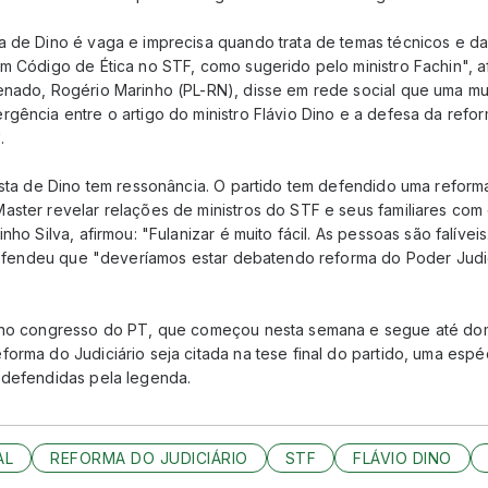
 de Dino é vaga e imprecisa quando trata de temas técnicos e da J
m Código de Ética no STF, como sugerido pelo ministro Fachin", a
enado, Rogério Marinho (PL-RN), disse em rede social que uma m
gência entre o artigo do ministro Flávio Dino e a defesa da refo
.
osta de Dino tem ressonância. O partido tem defendido uma reform
ster revelar relações de ministros do STF e seus familiares com 
nho Silva, afirmou: "Fulanizar é muito fácil. As pessoas são falíveis
e defendeu que "deveríamos estar debatendo reforma do Poder Judic
o no congresso do PT, que começou nesta semana e segue até dom
orma do Judiciário seja citada na tese final do partido, uma esp
 defendidas pela legenda.
AL
REFORMA DO JUDICIÁRIO
STF
FLÁVIO DINO