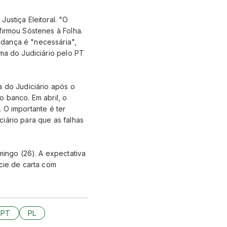
ustiça Eleitoral. "O
firmou Sóstenes à Folha.
udança é "necessária",
rma do Judiciário pelo PT
a do Judiciário após o
o banco. Em abril, o
. O importante é ter
iário para que as falhas
ingo (26). A expectativa
écie de carta com
PT
PL