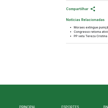
Compartilhar
Notícias Relacionadas
Moraes extingue puniçã
Congresso retoma ativi
PP veta Tereza Cristina
PRINCIPAL
ESPORTES
BN