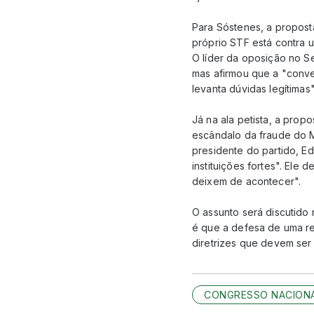
Para Sóstenes, a proposta
próprio STF está contra u
O líder da oposição no S
mas afirmou que a "conver
levanta dúvidas legítimas"
Já na ala petista, a prop
escândalo da fraude do Ma
presidente do partido, Edi
instituições fortes". El
deixem de acontecer".
O assunto será discutid
é que a defesa de uma ref
diretrizes que devem ser
CONGRESSO NACION