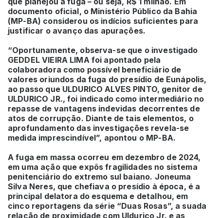
que planejou a fuga – ou seja, R$ 1 milhão. Em
documento oficial, o Ministério Público da Bahia
(MP-BA) considerou os indícios suficientes para
justificar o avanço das apurações.
“Oportunamente, observa-se que o investigado
GEDDEL VIEIRA LIMA foi apontado pela
colaboradora como possível beneficiário de
valores oriundos da fuga do presídio de Eunápolis,
ao passo que ULDURICO ALVES PINTO, genitor de
ULDURICO JR., foi indicado como intermediário no
repasse de vantagens indevidas decorrentes de
atos de corrupção. Diante de tais elementos, o
aprofundamento das investigações revela-se
medida imprescindível”, apontou o MP-BA.
A fuga em massa ocorreu em dezembro de 2024,
em uma ação que expôs fragilidades no sistema
penitenciário do extremo sul baiano. Joneuma
Silva Neres, que chefiava o presídio à época, é a
principal delatora do esquema e detalhou, em
cinco reportagens da série “Duas Rosas”, a suada
relação de proximidade com Uldurico Jr. e as