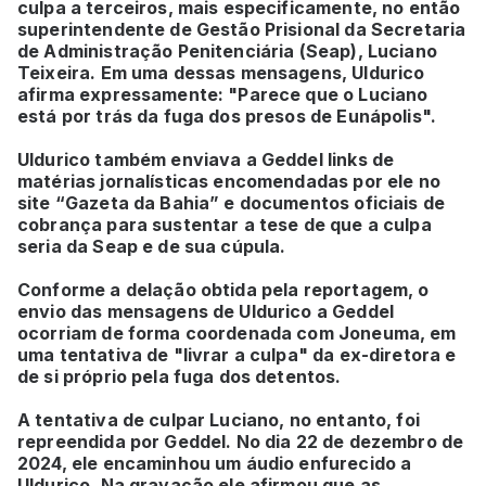
culpa a terceiros, mais especificamente, no então
superintendente de Gestão Prisional da Secretaria
de Administração Penitenciária (Seap), Luciano
Teixeira. Em uma dessas mensagens, Uldurico
afirma expressamente: "Parece que o Luciano
está por trás da fuga dos presos de Eunápolis".
Uldurico também enviava a Geddel links de
matérias jornalísticas encomendadas por ele no
site “Gazeta da Bahia” e documentos oficiais de
cobrança para sustentar a tese de que a culpa
seria da Seap e de sua cúpula.
Conforme a delação obtida pela reportagem, o
envio das mensagens de Uldurico a Geddel
ocorriam de forma coordenada com Joneuma, em
uma tentativa de "livrar a culpa" da ex-diretora e
de si próprio pela fuga dos detentos.
A tentativa de culpar Luciano, no entanto, foi
repreendida por Geddel. No dia 22 de dezembro de
2024, ele encaminhou um áudio enfurecido a
Uldurico. Na gravação ele afirmou que as