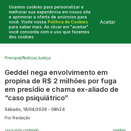
Usamos cookies para personalizar e
melhorar sua experiência em nosso site
e aprimorar a oferta de anúncios para
Aceitar
você. Visite nossa
Política de Cookies
para saber mais. Ao clicar em "aceitar"
você concorda com o uso que fazemos
dos cookies
Curtas do Poder
Artigos
Entrevistas
Podcasts
Principal
/
Notícia
/
Justiça
Geddel nega envolvimento em
propina de R$ 2 milhões por fuga
em presídio e chama ex-aliado de
“caso psiquiátrico”
Sábado, 18/04/2026 - 08h24
Por
Redação
ouça este conteúdo
readme