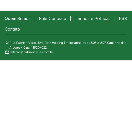
Quem Somos
Fale Conosco
Termos e Políticas
RSS
Contato
Rua Ewerton Visco, 324, Edf.: Holding Empresarial, salas 805 a 807 Caminho das
Árvores - Cep: 41820-022
redacao@bahianoticias.com.br