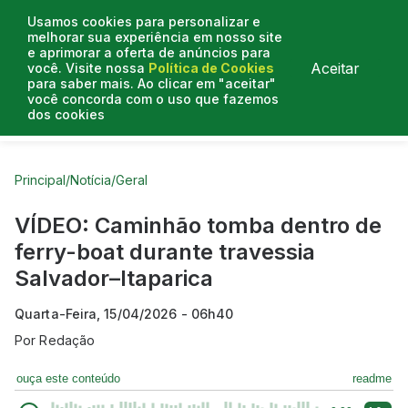
Usamos cookies para personalizar e
melhorar sua experiência em nosso site
e aprimorar a oferta de anúncios para
Aceitar
você. Visite nossa
Política de Cookies
para saber mais. Ao clicar em "aceitar"
você concorda com o uso que fazemos
dos cookies
Curtas do Poder
Artigos
Entrevistas
Podcasts
Principal
/
Notícia
/
Geral
VÍDEO: Caminhão tomba dentro de
ferry-boat durante travessia
Salvador–Itaparica
Quarta-Feira, 15/04/2026 - 06h40
Por
Redação
ouça este conteúdo
readme