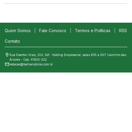
Quem Somos
Fale Conosco
Termos e Políticas
RSS
Contato
Rua Ewerton Visco, 324, Edf.: Holding Empresarial, salas 805 a 807 Caminho das
Árvores - Cep: 41820-022
redacao@bahianoticias.com.br