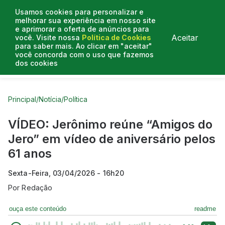
Usamos cookies para personalizar e
melhorar sua experiência em nosso site
e aprimorar a oferta de anúncios para
Aceitar
você. Visite nossa
Política de Cookies
para saber mais. Ao clicar em "aceitar"
você concorda com o uso que fazemos
dos cookies
Curtas do Poder
Artigos
Entrevistas
Podcasts
Principal
/
Notícia
/
Política
VÍDEO: Jerônimo reúne “Amigos do
Jero” em vídeo de aniversário pelos
61 anos
Sexta-Feira, 03/04/2026 - 16h20
Por
Redação
ouça este conteúdo
readme