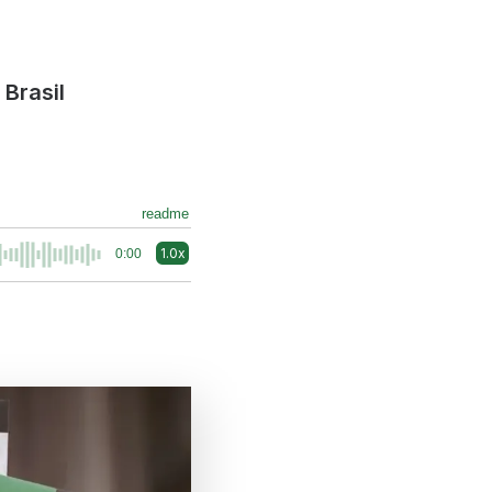
Brasil
readme
1.0x
0:00