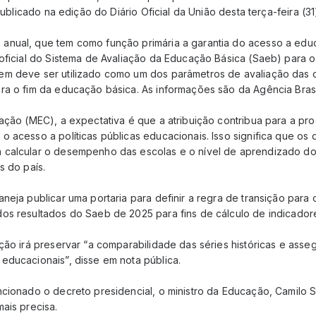
 publicado na edição do Diário Oficial da União desta terça-feira (31
nual, que tem como função primária a garantia do acesso a educa
oficial do Sistema de Avaliação da Educação Básica (Saeb) para o
em deve ser utilizado como um dos parâmetros de avaliação das
ra o fim da educação básica. As informações são da Agência Brasi
cação (MEC), a expectativa é que a atribuição contribua para a p
 acesso a políticas públicas educacionais. Isso significa que os
 calcular o desempenho das escolas e o nível de aprendizado do
s do país.
neja publicar uma portaria para definir a regra de transição par
os resultados do Saeb de 2025 para fins de cálculo de indicador
ção irá preservar “a comparabilidade das séries históricas e asse
educacionais”, disse em nota pública.
ncionado o decreto presidencial, o ministro da Educação, Camilo 
ais precisa.