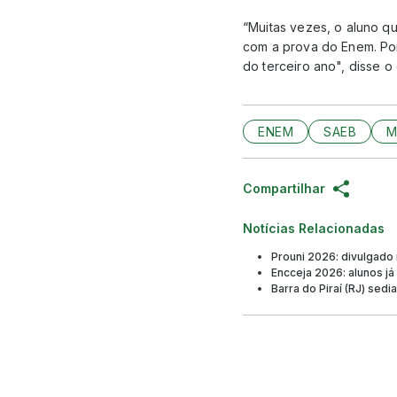
“Muitas vezes, o aluno q
com a prova do Enem. Por
do terceiro ano", disse o
ENEM
SAEB
M
Compartilhar
Notícias Relacionadas
Prouni 2026: divulgado
Encceja 2026: alunos já
Barra do Piraí (RJ) sed