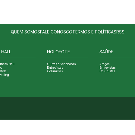
QUEM SOMOS
FALE CONOSCO
TERMOS E POLÍTICAS
RSS
 HALL
HOLOFOTE
SAÚDE
iness Hall
Curtas e Venenosas
Artigos
oy
Entrevistas
Entrevistas
style
Colunistas
Colunistas
velling