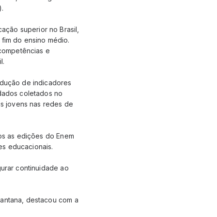
).
ção superior no Brasil,
 fim do ensino médio.
 competências e
l.
rodução de indicadores
 dados coletados no
s jovens nas redes de
a os as edições do Enem
es educacionais.
gurar continuidade ao
Santana, destacou com a