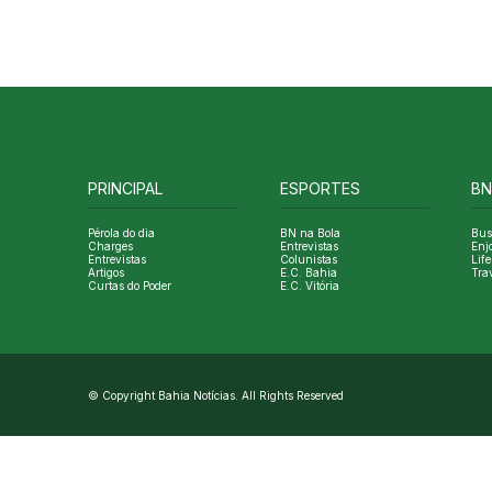
PRINCIPAL
ESPORTES
BN
Pérola do dia
BN na Bola
Bus
Charges
Entrevistas
Enj
Entrevistas
Colunistas
Life
Artigos
E.C. Bahia
Tra
Curtas do Poder
E.C. Vitória
© Copyright Bahia Notícias. All Rights Reserved