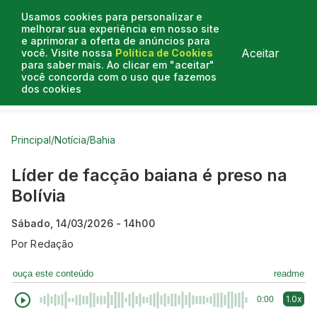
Usamos cookies para personalizar e
melhorar sua experiência em nosso site
e aprimorar a oferta de anúncios para
Aceitar
você. Visite nossa
Política de Cookies
para saber mais. Ao clicar em "aceitar"
você concorda com o uso que fazemos
dos cookies
Curtas do Poder
Artigos
Entrevistas
Podcasts
Principal
/
Notícia
/
Bahia
Líder de facção baiana é preso na
Bolívia
Sábado, 14/03/2026 - 14h00
Por
Redação
ouça este conteúdo
readme
1.0x
0:00