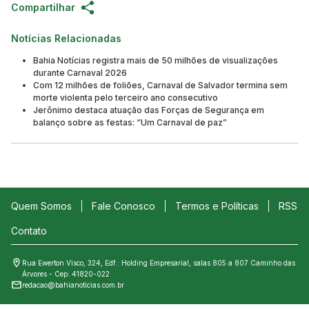
Compartilhar
Notícias Relacionadas
Bahia Notícias registra mais de 50 milhões de visualizações
durante Carnaval 2026
Com 12 milhões de foliões, Carnaval de Salvador termina sem
morte violenta pelo terceiro ano consecutivo
Jerônimo destaca atuação das Forças de Segurança em
balanço sobre as festas: “Um Carnaval de paz”
Quem Somos
Fale Conosco
Termos e Políticas
RSS
Contato
Rua Ewerton Visco, 324, Edf.: Holding Empresarial, salas 805 a 807 Caminho das
Árvores - Cep: 41820-022
redacao@bahianoticias.com.br