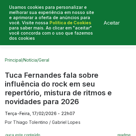
Usamos cookies para personalizar e
melhorar sua experiência em nosso site
e aprimorar a oferta de anúncios para
Aceitar
você. Visite nossa
Política de Cookies
para saber mais. Ao clicar em "aceitar"
você concorda com o uso que fazemos
dos cookies
Curtas do Poder
Artigos
Entrevistas
Podcasts
Principal
/
Notícia
/
Geral
Tuca Fernandes fala sobre
influência do rock em seu
repertório, mistura de ritmos e
novidades para 2026
Terça-Feira, 17/02/2026 - 22h07
Por
Thiago Tolentino / Gabriel Lopes
ouça este conteúdo
readme