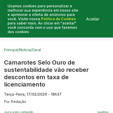
Usamos cookies para personalizar e
melhorar sua experiência em nosso site
e aprimorar a oferta de anúncios para
Aceitar
você. Visite nossa
Política de Cookies
para saber mais. Ao clicar em "aceitar"
você concorda com o uso que fazemos
dos cookies
Curtas do Poder
Artigos
Entrevistas
Podcasts
Principal
/
Notícia
/
Geral
Camarotes Selo Ouro de
sustentabilidade vão receber
descontos em taxa de
licenciamento
Terça-Feira, 17/02/2026 - 18h37
Por
Redação
ouça este conteúdo
readme