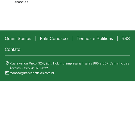
escolas
Quem Somos
Fale Conosco
Termos e Políticas
RSS
Contato
Rua Ewerton Visco, 324, Edf.: Holding Empresarial, salas 805 a 807 Caminho das
Árvores - Cep: 41820-022
redacao@bahianoticias.com.br