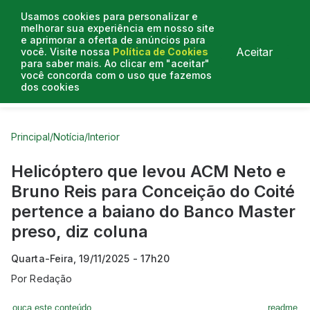
Usamos cookies para personalizar e
melhorar sua experiência em nosso site
e aprimorar a oferta de anúncios para
Aceitar
você. Visite nossa
Política de Cookies
para saber mais. Ao clicar em "aceitar"
você concorda com o uso que fazemos
dos cookies
Curtas do Poder
Artigos
Entrevistas
Podcasts
Principal
/
Notícia
/
Interior
Helicóptero que levou ACM Neto e
Bruno Reis para Conceição do Coité
pertence a baiano do Banco Master
preso, diz coluna
Quarta-Feira, 19/11/2025 - 17h20
Por
Redação
ouça este conteúdo
readme