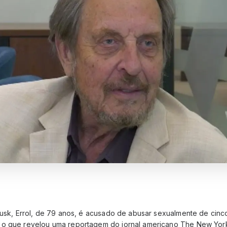
Musk, Errol, de 79 anos, é acusado de abusar sexualmente de cinc
 o que revelou uma reportagem do jornal americano The New Yor