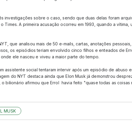
rês investigações sobre o caso, sendo que duas delas foram arquiv
iz o Times. A primeira acusação ocorreu em 1993, quando a vítima
T, que analisou mais de 50 e-mails, cartas, anotações pessoais
os, os episódios teriam envolvido cinco filhos e enteados de Erro
l, onde ele nasceu e viveu a maior parte do tempo.
um assistente social tentaram intervir após um episódio de abuso 
rtagem do NYT destaca ainda que Elon Musk já demonstrou desprez
e, o bilionário afirmou que Errol havia feito "quase todas as cois
L MUSK