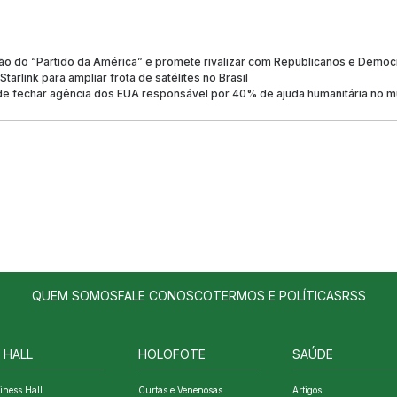
ção do “Partido da América” e promete rivalizar com Republicanos e Democ
Starlink para ampliar frota de satélites no Brasil
de fechar agência dos EUA responsável por 40% de ajuda humanitária no 
QUEM SOMOS
FALE CONOSCO
TERMOS E POLÍTICAS
RSS
 HALL
HOLOFOTE
SAÚDE
iness Hall
Curtas e Venenosas
Artigos