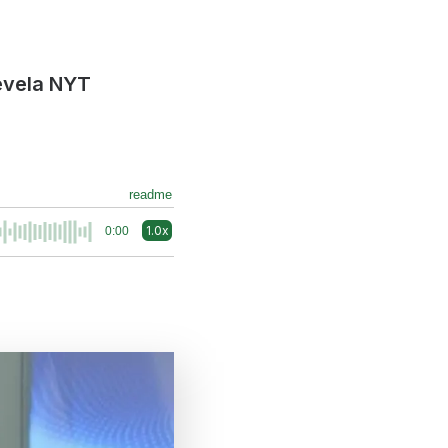
revela NYT
readme
1.0x
0:00