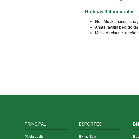
Notícias Relacionadas
Elon Musk anuncia cria
Anatel avalia pedido da 
Musk declara intenção 
PRINCIPAL
ESPORTES
BN
Pérola do dia
BN na Bola
Bus