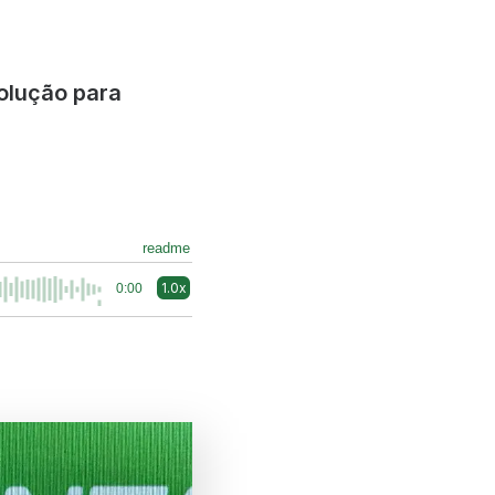
solução para
readme
1.0x
0:00