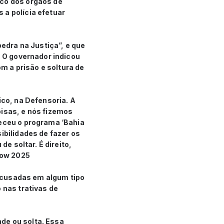
ico dos órgãos de
 a polícia efetuar
pedra na Justiça”, e que
. O governador indicou
 a prisão e soltura de
ico, na Defensoria. A
oisas, e nós fizemos
leceu o programa ‘Bahia
ibilidades de fazer os
de soltar. É direito,
how 2025
s acusadas em algum tipo
 nas trativas de
de ou solta. Essa