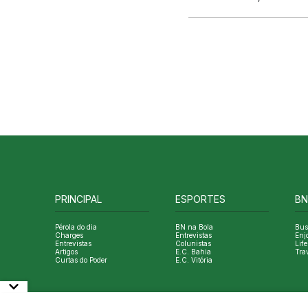
PRINCIPAL
ESPORTES
BN
Pérola do dia
BN na Bola
Bus
Charges
Entrevistas
Enj
Entrevistas
Colunistas
Life
Artigos
E.C. Bahia
Tra
Curtas do Poder
E.C. Vitória