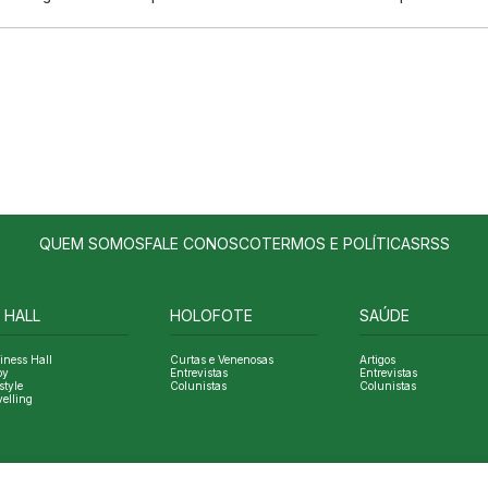
QUEM SOMOS
FALE CONOSCO
TERMOS E POLÍTICAS
RSS
 HALL
HOLOFOTE
SAÚDE
iness Hall
Curtas e Venenosas
Artigos
oy
Entrevistas
Entrevistas
style
Colunistas
Colunistas
velling