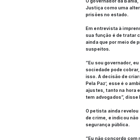
O governador da Bahia,
Justiça como uma altern
prisões no estado.
Em entrevista à imprens
sua função é de tratar 
ainda que por meio de 
suspeitos.
“Eu sou governador, eu 
sociedade pode cobrar, 
isso. A decisão de cria
Pela Paz’, esse é o amb
ajustes, tanto na hora e
tem advogados”, disse
O petista ainda revelou
de crime, e indicou não
segurança pública.
“Eu não concordo com m