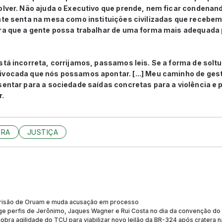
olver. Não ajuda o Executivo que prende, nem ficar condenand
nte senta na mesa como instituições civilizadas que recebem 
ara que a gente possa trabalhar de uma forma mais adequada 
stá incorreta, corrijamos, passamos leis. Se a forma de soltu
ivocada que nós possamos apontar. [...] Meu caminho de ges
sentar para a sociedade saídas concretas para a violência e 
r.
URA
JUSTIÇA
 prisão de Oruam e muda acusação em processo
nge perfis de Jerônimo, Jaques Wagner e Rui Costa no dia da convenção do
obra agilidade do TCU para viabilizar novo leilão da BR-324 após cratera n