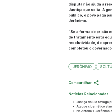
disputa não ajuda a res
Justiça que solta. A ge
público, o povo paga p
Jerônimo.
“Se a forma de prisão e
de tratamento está equ
resolutividade, de apre
completou o governado
JERÔNIMO
SOLT
Compartilhar
Notícias Relacionadas
Justiça do Rio revoga
Ataque cibernético ati
Na Antena 1, Jerônimo c