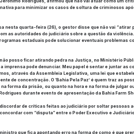
 Jerônimo Rodrigues, afirmou que não vai atuar como um crít
ativa para minimizar os casos de soltura de criminosos após
a nesta quarta-feira (26), o gestor disse que não vai “atirar 
com as autoridades do judiciário sobre a questão da violência
programas estaduais pode solucionar eventuais problemas com
não posso ficar atirando pedra na Justiça, no Ministério Públ
a imprensa pode denunciar. Meu papel é sentar e juntar as c
rmos, através da Assembleia Legislativa, uma lei que estabe
iente de concentração. O ‘Bahia Pela Paz’ é quem traz as poss
 na forma da prisão, ou quanto na hora e na forma de julgar ou 
 Rodrigues
durante evento de apresentação da Bahia Farm S
 discordar de críticas feitas ao judiciário por soltar pessoa
 concordar com “disputa” entre o Poder Executivo e Judiciário
inistro que fica apontando erro na forma de como é que pren