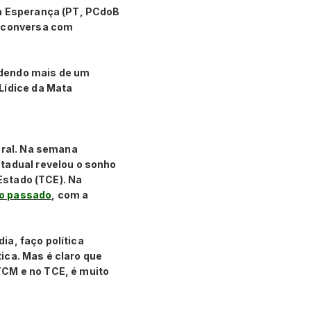
da Esperança (PT, PCdoB
a conversa com
ndendo mais de um
Lídice da Mata
oral. Na semana
stadual revelou o sonho
 Estado (TCE). Na
no passado
, com a
dia, faço política
tica. Mas é claro que
TCM e no TCE, é muito