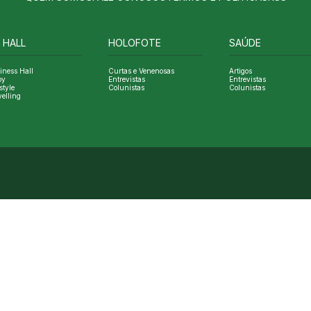
 HALL
HOLOFOTE
SAÚDE
iness Hall
Curtas e Venenosas
Artigos
oy
Entrevistas
Entrevistas
style
Colunistas
Colunistas
velling