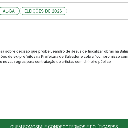
AL-BA
ELEIÇÕES DE 2026
sa sobre decisão que proíbe Leandro de Jesus de fiscalizar obras na Bahi
ões de ex-prefeitos na Prefeitura de Salvador e cobra "compromisso co
 novas regras para contratação de artistas com dinheiro público
QUEM SOMOS
FALE CONOSCO
TERMOS E POLÍTICAS
RSS