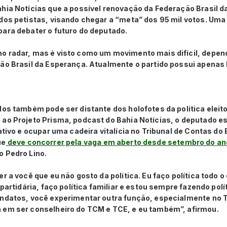
ahia Notícias que a possível renovação da Federação Brasil 
 dos petistas, visando chegar a “meta” dos 95 mil votos. Um
para debater o futuro do deputado.
o radar, mas é visto como um movimento mais difícil, depe
ção Brasil da Esperança. Atualmente o partido possui apenas 
los também pode ser distante dos holofotes da política eleit
 ao Projeto Prisma, podcast do Bahia Notícias, o deputado e
lativo e ocupar uma cadeira vitalícia no Tribunal de Contas do
ue
deve concorrer pela vaga em aberto desde setembro do a
o Pedro Lino.
r a você que eu não gosto da política. Eu faço política todo o 
 partidária, faço política familiar e estou sempre fazendo polí
andatos, você experimentar outra função, especialmente no 
 em ser conselheiro do TCM e TCE, e eu também”, afirmou.