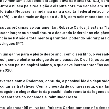
 movimentam a Assembleia Legislativa da Bahia (AL-BA), co
entre a busca pela reeleição a disputa por uma cadeira em Br
o Bahia Notícias, a mudança para a capital federal entrou n
s (PV), um dos mais antigos da AL-BA, com seis mandatos c
ssoas próximas ao parlamentar, Roberto Carlos já estaria “f
poder lançar sua candidatura a deputado federal nas eleições
cia no PV não é totalmente garantida, podendo migrar para o
drigues (PT).
 um ganho para o pleito deste ano, com o seu filho, o veread
s), sendo eleito na eleição do ano passado. O edil é, estrat
a o seu pai na capital baiana, o que deve incrementar “as c
de 2026.
onversas com o Podemos, contudo, a possível ida do deputado
icultar as tratativas. Com a chegada do congressista, o parl
seguir se eleger diante da possibilidade remota da legenda 
epresentante do Podemos é Raimundo Costa.
o, alcançar 95 mil votos, Roberto Carlos também não descart