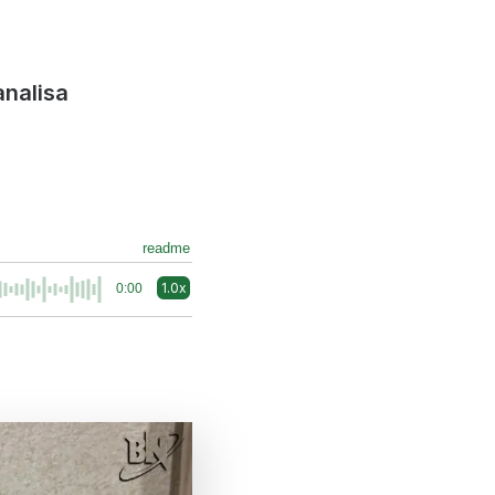
analisa
readme
1.0x
0:00