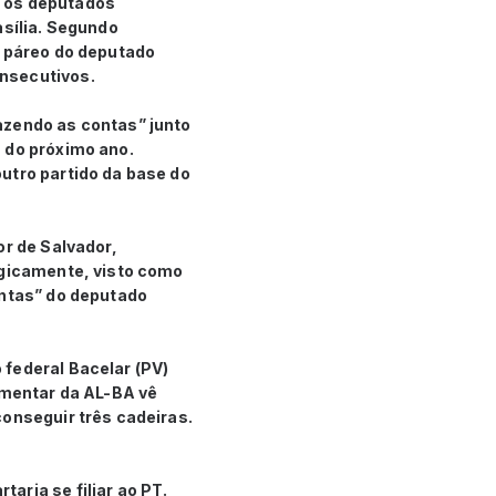
m os deputados
asília. Segundo
o páreo do deputado
onsecutivos.
azendo as contas” junto
 do próximo ano.
utro partido da base do
or de Salvador,
egicamente, visto como
ontas” do deputado
 federal Bacelar (PV)
amentar da AL-BA vê
conseguir três cadeiras.
aria se filiar ao PT.