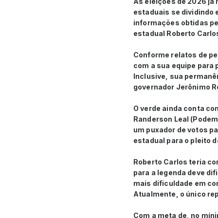
As eleições de 2026 já
estaduais se dividindo 
informações obtidas pel
estadual Roberto Carlo
Conforme relatos de pe
com a sua equipe para 
Inclusive, sua permanên
governador Jerônimo Ro
O verde ainda conta com
Randerson Leal (Podemo
um puxador de votos par
estadual para o pleito 
Roberto Carlos teria c
para a legenda deve dif
mais dificuldade em con
Atualmente, o único r
Com a meta de, no mínim