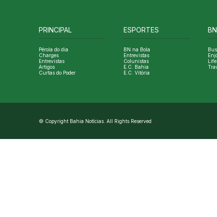
PRINCIPAL
ESPORTES
BN
Pérola do dia
BN na Bola
Bus
Charges
Entrevistas
Enj
Entrevistas
Colunistas
Life
Artigos
E.C. Bahia
Tra
Curtas do Poder
E.C. Vitória
© Copyright Bahia Notícias. All Rights Reserved