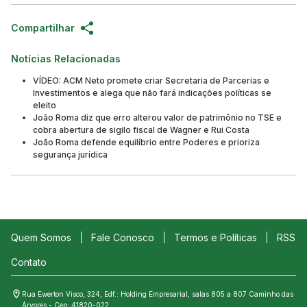
Compartilhar
Notícias Relacionadas
VÍDEO: ACM Neto promete criar Secretaria de Parcerias e
Investimentos e alega que não fará indicações políticas se
eleito
João Roma diz que erro alterou valor de patrimônio no TSE e
cobra abertura de sigilo fiscal de Wagner e Rui Costa
João Roma defende equilíbrio entre Poderes e prioriza
segurança jurídica
Quem Somos
Fale Conosco
Termos e Políticas
RSS
Contato
Rua Ewerton Visco, 324, Edf.: Holding Empresarial, salas 805 a 807 Caminho das
Árvores - Cep: 41820-022