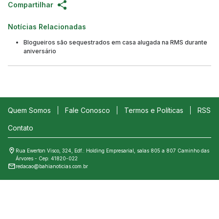
Compartilhar
Notícias Relacionadas
Blogueiros são sequestrados em casa alugada na RMS durante
aniversário
Quem Somos
Fale Conosco
Termos e Políticas
RSS
Contato
Rua Ewerton Visco, 324, Edf.: Holding Empresarial, salas 805 a 807 Caminho das
Árvores - Cep: 41820-022
redacao@bahianoticias.com.br