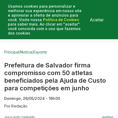
Usamos cookies para personalizar e
melhorar sua experiência em nosso site
e aprimorar a oferta de anúncios para
Aceitar
você. Visite nossa
Política de Cookies
para saber mais. Ao clicar em "aceitar"
você concorda com o uso que fazemos
dos cookies
Curtas do Poder
Artigos
Entrevistas
Podcasts
Principal
/
Notícia
/
Esporte
Prefeitura de Salvador firma
compromisso com 50 atletas
beneficiados pela Ajuda de Custo
para competições em junho
Domingo, 26/05/2024 - 16h00
Por
Redação
ouça este conteúdo
readme