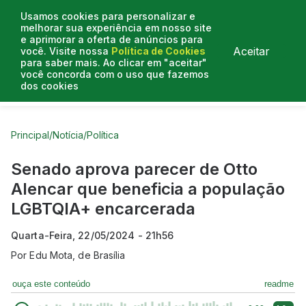
Usamos cookies para personalizar e
melhorar sua experiência em nosso site
e aprimorar a oferta de anúncios para
Aceitar
você. Visite nossa
Política de Cookies
para saber mais. Ao clicar em "aceitar"
você concorda com o uso que fazemos
dos cookies
Curtas do Poder
Artigos
Entrevistas
Podcasts
Principal
/
Notícia
/
Política
Senado aprova parecer de Otto
Alencar que beneficia a população
LGBTQIA+ encarcerada
Quarta-Feira, 22/05/2024 - 21h56
Por
Edu Mota, de Brasília
ouça este conteúdo
readme