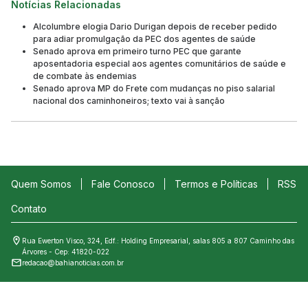
Notícias Relacionadas
Alcolumbre elogia Dario Durigan depois de receber pedido
para adiar promulgação da PEC dos agentes de saúde
Senado aprova em primeiro turno PEC que garante
aposentadoria especial aos agentes comunitários de saúde e
de combate às endemias
Senado aprova MP do Frete com mudanças no piso salarial
nacional dos caminhoneiros; texto vai à sanção
Quem Somos
Fale Conosco
Termos e Políticas
RSS
Contato
Rua Ewerton Visco, 324, Edf.: Holding Empresarial, salas 805 a 807 Caminho das
Árvores - Cep: 41820-022
redacao@bahianoticias.com.br