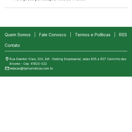
Quem Somos
Fale Conosco
Termos e Políticas
RSS
Contato
Rua Ewerton Visco, 324, Edf.: Holding Empresarial, salas 805 a 807 Caminho das
Árvores - Cep: 41820-022
redacao@bahianoticias.com.br