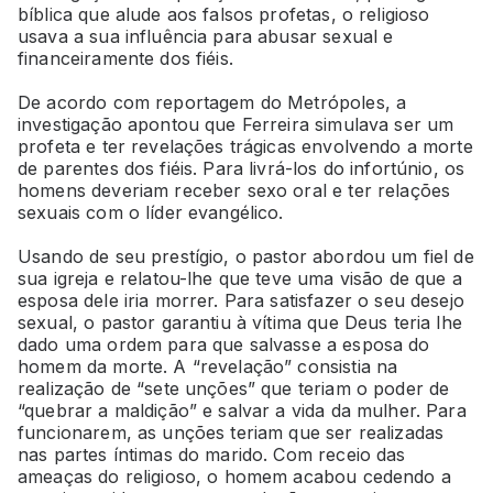
bíblica que alude aos falsos profetas, o religioso
usava a sua influência para abusar sexual e
financeiramente dos fiéis.
De acordo com reportagem do Metrópoles, a
investigação apontou que Ferreira simulava ser um
profeta e ter revelações trágicas envolvendo a morte
de parentes dos fiéis. Para livrá-los do infortúnio, os
homens deveriam receber sexo oral e ter relações
sexuais com o líder evangélico.
Usando de seu prestígio, o pastor abordou um fiel de
sua igreja e relatou-lhe que teve uma visão de que a
esposa dele iria morrer. Para satisfazer o seu desejo
sexual, o pastor garantiu à vítima que Deus teria lhe
dado uma ordem para que salvasse a esposa do
homem da morte. A “revelação” consistia na
realização de “sete unções” que teriam o poder de
“quebrar a maldição” e salvar a vida da mulher. Para
funcionarem, as unções teriam que ser realizadas
nas partes íntimas do marido. Com receio das
ameaças do religioso, o homem acabou cedendo a