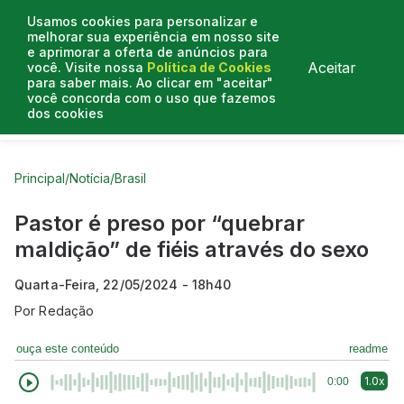
Usamos cookies para personalizar e
melhorar sua experiência em nosso site
e aprimorar a oferta de anúncios para
Aceitar
você. Visite nossa
Política de Cookies
para saber mais. Ao clicar em "aceitar"
você concorda com o uso que fazemos
dos cookies
Curtas do Poder
Artigos
Entrevistas
Podcasts
Principal
/
Notícia
/
Brasil
Pastor é preso por “quebrar
maldição” de fiéis através do sexo
Quarta-Feira, 22/05/2024 - 18h40
Por
Redação
ouça este conteúdo
readme
1.0x
0:00