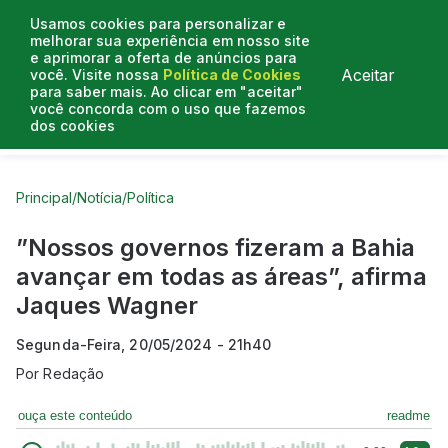
Usamos cookies para personalizar e
melhorar sua experiência em nosso site
e aprimorar a oferta de anúncios para
Aceitar
você. Visite nossa
Política de Cookies
para saber mais. Ao clicar em "aceitar"
você concorda com o uso que fazemos
dos cookies
Curtas do Poder
Artigos
Entrevistas
Podcasts
Principal
/
Notícia
/
Política
”Nossos governos fizeram a Bahia
avançar em todas as áreas”, afirma
Jaques Wagner
Segunda-Feira, 20/05/2024 - 21h40
Por
Redação
ouça este conteúdo
readme