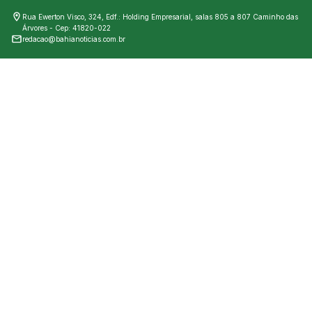
Rua Ewerton Visco, 324, Edf.: Holding Empresarial, salas 805 a 807 Caminho das
Árvores - Cep: 41820-022
redacao@bahianoticias.com.br