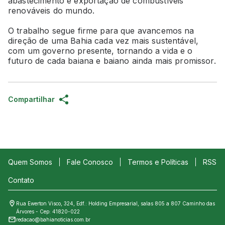
abastecimento e exportação de combustíveis
renováveis do mundo.
O trabalho segue firme para que avancemos na
direção de uma Bahia cada vez mais sustentável,
com um governo presente, tornando a vida e o
futuro de cada baiana e baiano ainda mais promissor.
Compartilhar
Quem Somos
Fale Conosco
Termos e Políticas
RSS
Contato
Rua Ewerton Visco, 324, Edf.: Holding Empresarial, salas 805 a 807 Caminho das
Árvores - Cep: 41820-022
redacao@bahianoticias.com.br