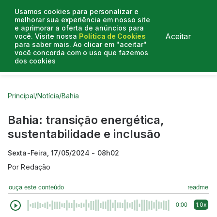
Usamos cookies para personalizar e
melhorar sua experiência em nosso site
e aprimorar a oferta de anúncios para
Aceitar
você. Visite nossa
Política de Cookies
para saber mais. Ao clicar em "aceitar"
você concorda com o uso que fazemos
dos cookies
Curtas do Poder
Artigos
Entrevistas
Podcasts
Principal
/
Notícia
/
Bahia
Bahia: transição energética,
sustentabilidade e inclusão
Sexta-Feira, 17/05/2024 - 08h02
Por
Redação
ouça este conteúdo
readme
1.0x
0:00