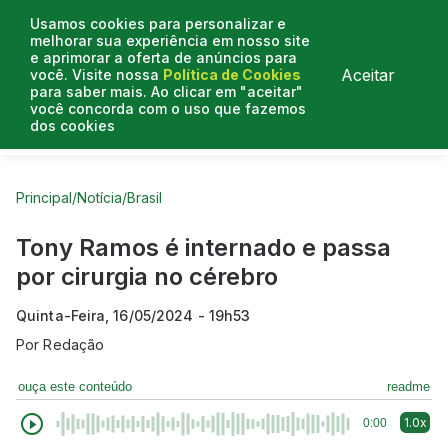
Usamos cookies para personalizar e
melhorar sua experiência em nosso site
e aprimorar a oferta de anúncios para
Aceitar
você. Visite nossa
Política de Cookies
para saber mais. Ao clicar em "aceitar"
você concorda com o uso que fazemos
dos cookies
Curtas do Poder
Artigos
Entrevistas
Podcasts
Principal
/
Notícia
/
Brasil
Tony Ramos é internado e passa
por cirurgia no cérebro
Quinta-Feira, 16/05/2024 - 19h53
Por
Redação
ouça este conteúdo
readme
1.0x
0:00