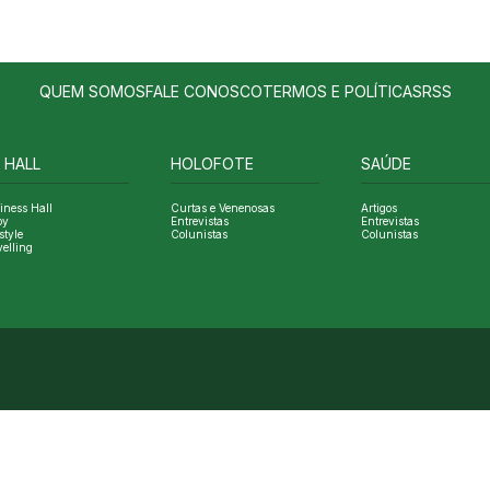
QUEM SOMOS
FALE CONOSCO
TERMOS E POLÍTICAS
RSS
 HALL
HOLOFOTE
SAÚDE
iness Hall
Curtas e Venenosas
Artigos
oy
Entrevistas
Entrevistas
style
Colunistas
Colunistas
velling