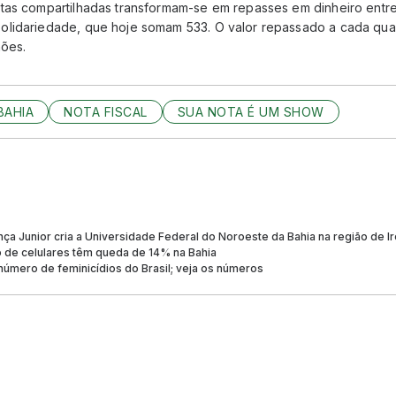
tas compartilhadas transformam-se em repasses em dinheiro entre a
lidariedade, que hoje somam 533. O valor repassado a cada qua
hões.
BAHIA
NOTA FISCAL
SUA NOTA É UM SHOW
ça Junior cria a Universidade Federal do Noroeste da Bahia na região de I
o de celulares têm queda de 14% na Bahia
 número de feminicídios do Brasil; veja os números