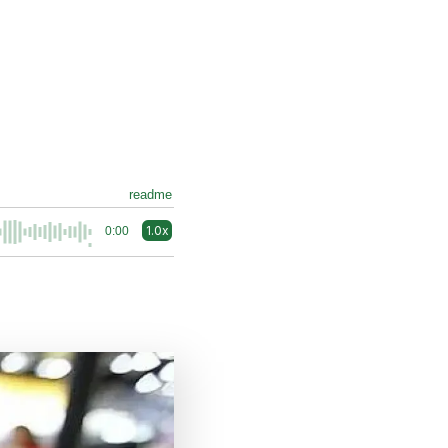
readme
1.0x
0:00