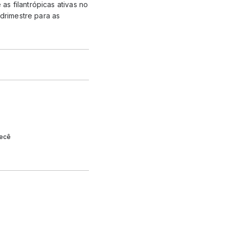
s filantrópicas ativas no
drimestre para as
recê