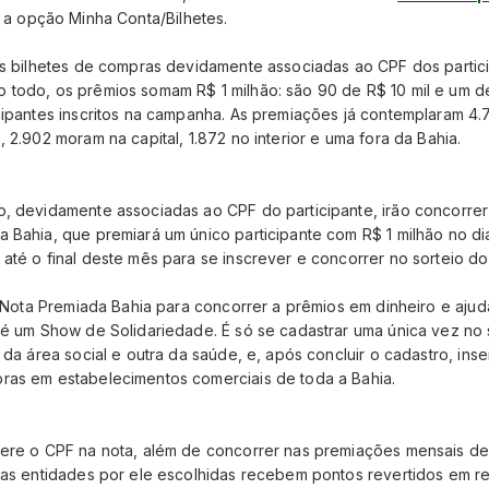
r a opção Minha Conta/Bilhetes.
 os bilhetes de compras devidamente associadas ao CPF dos partic
 todo, os prêmios somam R$ 1 milhão: são 90 de R$ 10 mil e um de
icipantes inscritos na campanha. As premiações já contemplaram 
, 2.902 moram na capital, 1.872 no interior e uma fora da Bahia.
o, devidamente associadas ao CPF do participante, irão concorrer
 Bahia, que premiará um único participante com R$ 1 milhão no di
até o final deste mês para se inscrever e concorrer no sorteio do
da Nota Premiada Bahia para concorrer a prêmios em dinheiro e ajud
 é um Show de Solidariedade. É só se cadastrar uma única vez no 
 da área social e outra da saúde, e, após concluir o cadastro, inser
ras em estabelecimentos comerciais de toda a Bahia.
sere o CPF na nota, além de concorrer nas premiações mensais de 
, as entidades por ele escolhidas recebem pontos revertidos em re