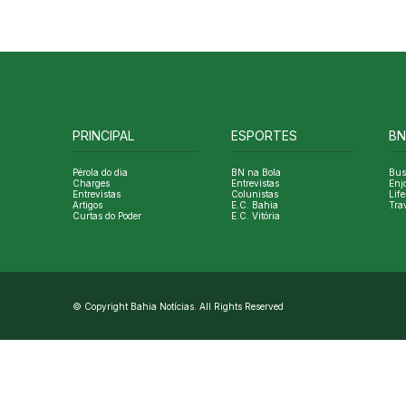
PRINCIPAL
ESPORTES
BN
Pérola do dia
BN na Bola
Bus
Charges
Entrevistas
Enj
Entrevistas
Colunistas
Life
Artigos
E.C. Bahia
Tra
Curtas do Poder
E.C. Vitória
© Copyright Bahia Notícias. All Rights Reserved