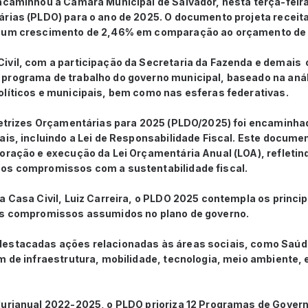
ncaminhou à Câmara Municipal de Salvador, nesta terça-feira (
árias (PLDO) para o ano de 2025. O documento projeta recei
o um crescimento de 2,46% em comparação ao orçamento de
ivil, com a participação da Secretaria da Fazenda e demais ó
programa de trabalho do governo municipal, baseado na anál
olíticos e municipais, bem como nas esferas federativas.
iretrizes Orçamentárias para 2025 (PLDO/2025) foi encamin
ais, incluindo a Lei de Responsabilidade Fiscal. Este docume
oração e execução da Lei Orçamentária Anual (LOA), refletin
os compromissos com a sustentabilidade fiscal.
 Casa Civil, Luiz Carreira, o PLDO 2025 contempla os princi
 os compromissos assumidos no plano de governo.
destacadas ações relacionadas às áreas sociais, como Saúd
m de infraestrutura, mobilidade, tecnologia, meio ambiente, e
lurianual 2022-2025, o PLDO prioriza 12 Programas de Gover