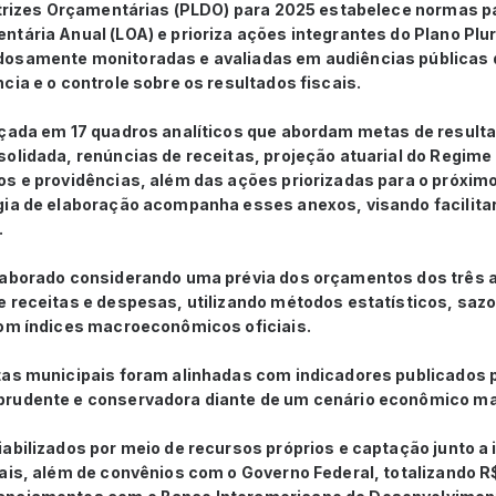
retrizes Orçamentárias (PLDO) para 2025 estabelece normas p
tária Anual (LOA) e prioriza ações integrantes do Plano Plu
dosamente monitoradas e avaliadas em audiências públicas 
cia e o controle sobre os resultados fiscais.
rçada em 17 quadros analíticos que abordam metas de resulta
olidada, renúncias de receitas, projeção atuarial do Regime 
os e providências, além das ações priorizadas para o próximo
gia de elaboração acompanha esses anexos, visando facilita
.
laborado considerando uma prévia dos orçamentos dos três 
 receitas e despesas, utilizando métodos estatísticos, sazo
com índices macroeconômicos oficiais.
tas municipais foram alinhadas com indicadores publicados 
rudente e conservadora diante de um cenário econômico ma
abilizados por meio de recursos próprios e captação junto a 
ais, além de convênios com o Governo Federal, totalizando R