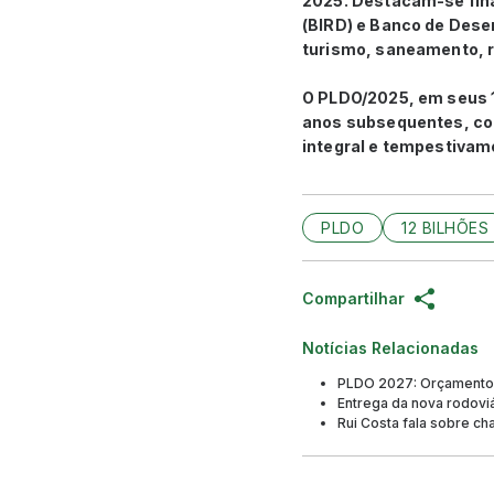
2025. Destacam-se fin
(BIRD) e Banco de Desen
turismo, saneamento, re
O PLDO/2025, em seus 17
anos subsequentes, con
integral e tempestivam
PLDO
12 BILHÕES
Compartilhar
Notícias Relacionadas
PLDO 2027: Orçamento 
Entrega da nova rodovi
Rui Costa fala sobre c