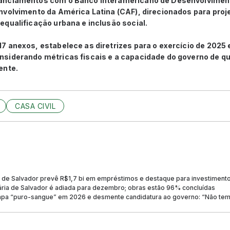
anciamentos com o Banco Interamericano de Desenvolviment
volvimento da América Latina (CAF), direcionados para proje
qualificação urbana e inclusão social.
 anexos, estabelece as diretrizes para o exercício de 2025 
siderando métricas fiscais e a capacidade do governo de qu
ente.
CASA CIVIL
de Salvador prevê R$1,7 bi em empréstimos e destaque para investimento
ária de Salvador é adiada para dezembro; obras estão 96% concluídas
hapa “puro-sangue” em 2026 e desmente candidatura ao governo: “Não te