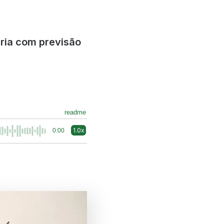
ária com previsão
readme
1.0x
0:00