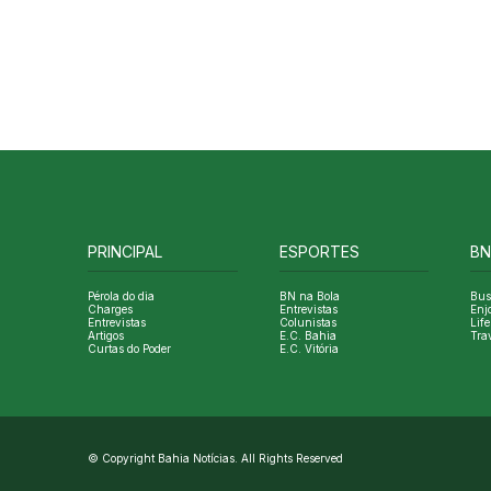
PRINCIPAL
ESPORTES
BN
Pérola do dia
BN na Bola
Bus
Charges
Entrevistas
Enj
Entrevistas
Colunistas
Life
Artigos
E.C. Bahia
Tra
Curtas do Poder
E.C. Vitória
© Copyright Bahia Notícias. All Rights Reserved