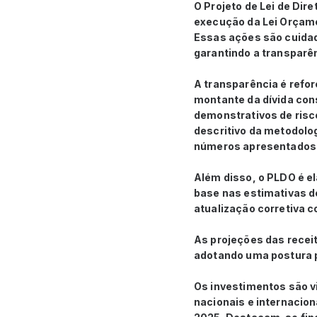
O Projeto de Lei de Di
execução da Lei Orçamen
Essas ações são cuida
garantindo a transparên
A transparência é refo
montante da dívida cons
demonstrativos de risc
descritivo da metodolo
números apresentados
Além disso, o PLDO é e
base nas estimativas de
atualização corretiva 
As projeções das recei
adotando uma postura p
Os investimentos são vi
nacionais e internacion