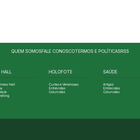
QUEM SOMOS
FALE CONOSCO
TERMOS E POLÍTICAS
RSS
 HALL
HOLOFOTE
SAÚDE
iness Hall
Curtas e Venenosas
Artigos
oy
Entrevistas
Entrevistas
style
Colunistas
Colunistas
velling