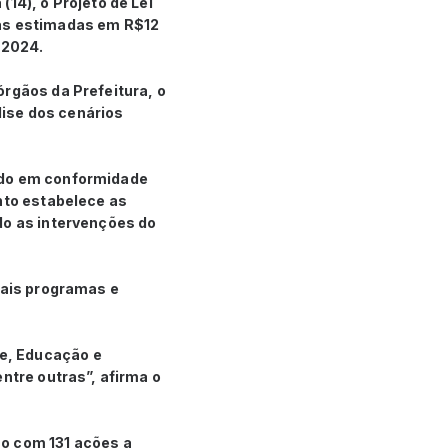
14), o Projeto de Lei
tas estimadas em R$12
 2024.
rgãos da Prefeitura, o
ise dos cenários
hado em conformidade
nto estabelece as
do as intervenções do
pais programas e
e, Educação e
ntre outras”, afirma o
no com 131 ações a