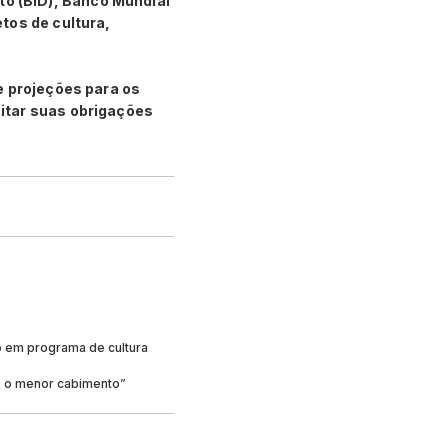
o (BID), Banco Mundial
tos de cultura,
e projeções para os
itar suas obrigações
 em programa de cultura
m o menor cabimento”