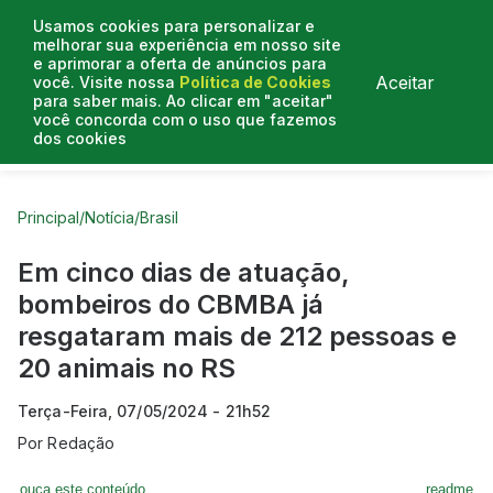
Usamos cookies para personalizar e
melhorar sua experiência em nosso site
e aprimorar a oferta de anúncios para
Aceitar
você. Visite nossa
Política de Cookies
para saber mais. Ao clicar em "aceitar"
você concorda com o uso que fazemos
dos cookies
Curtas do Poder
Artigos
Entrevistas
Podcasts
Principal
/
Notícia
/
Brasil
Em cinco dias de atuação,
bombeiros do CBMBA já
resgataram mais de 212 pessoas e
20 animais no RS
Terça-Feira, 07/05/2024 - 21h52
Por
Redação
ouça este conteúdo
readme