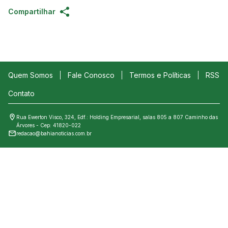
Compartilhar
Quem Somos
Fale Conosco
Termos e Políticas
RSS
Contato
Rua Ewerton Visco, 324, Edf.: Holding Empresarial, salas 805 a 807 Caminho das
Árvores - Cep: 41820-022
redacao@bahianoticias.com.br