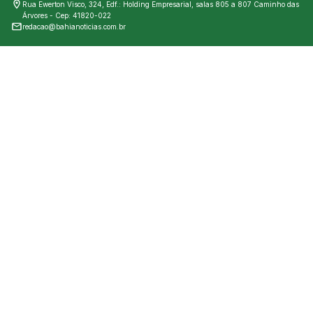
Rua Ewerton Visco, 324, Edf.: Holding Empresarial, salas 805 a 807 Caminho das
Árvores - Cep: 41820-022
redacao@bahianoticias.com.br