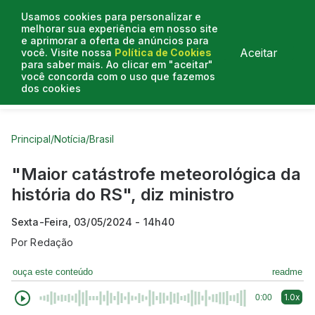
Usamos cookies para personalizar e
melhorar sua experiência em nosso site
e aprimorar a oferta de anúncios para
Aceitar
você. Visite nossa
Política de Cookies
para saber mais. Ao clicar em "aceitar"
você concorda com o uso que fazemos
dos cookies
Curtas do Poder
Artigos
Entrevistas
Podcasts
Principal
/
Notícia
/
Brasil
"Maior catástrofe meteorológica da
história do RS", diz ministro
Sexta-Feira, 03/05/2024 - 14h40
Por
Redação
ouça este conteúdo
readme
1.0x
0:00