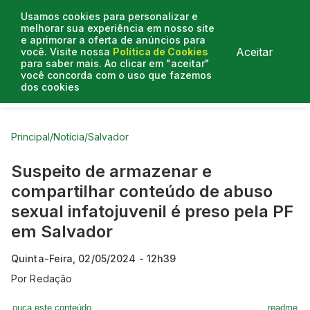
Usamos cookies para personalizar e
melhorar sua experiência em nosso site
e aprimorar a oferta de anúncios para
Aceitar
você. Visite nossa
Política de Cookies
para saber mais. Ao clicar em "aceitar"
você concorda com o uso que fazemos
dos cookies
Curtas do Poder
Artigos
Entrevistas
Podcasts
Principal
/
Notícia
/
Salvador
Suspeito de armazenar e
compartilhar conteúdo de abuso
sexual infatojuvenil é preso pela PF
em Salvador
Quinta-Feira, 02/05/2024 - 12h39
Por
Redação
ouça este conteúdo
readme