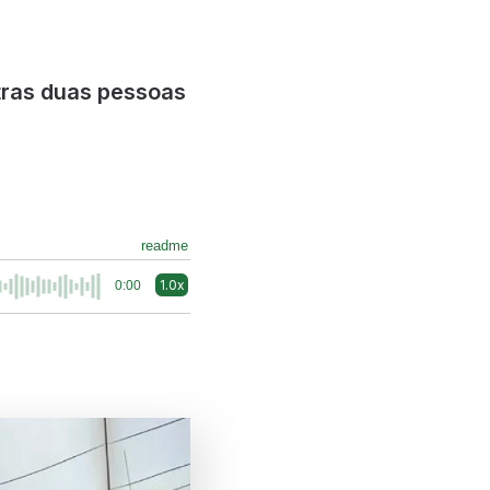
tras duas pessoas
readme
1.0x
0:00