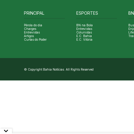
PRINCIPAL
ESPORTES
BN
Pérola do dia
BN na Bola
Bus
Charges
Entrevistas
Enj
Entrevistas
Colunistas
Life
Artigos
E.C. Bahia
Tra
Curtas do Poder
E.C. Vitória
© Copyright Bahia Notícias. All Rights Reserved