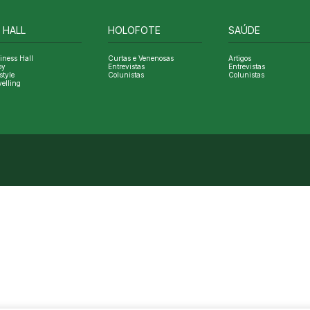
 HALL
HOLOFOTE
SAÚDE
iness Hall
Curtas e Venenosas
Artigos
oy
Entrevistas
Entrevistas
style
Colunistas
Colunistas
velling