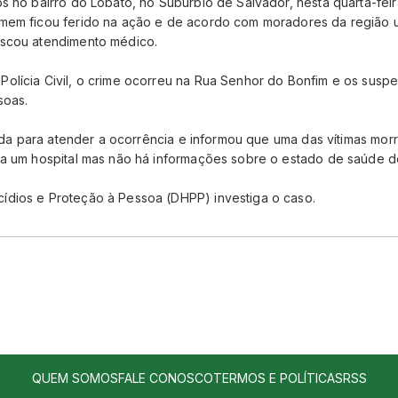
s no bairro do Lobato, no Subúrbio de Salvador, nesta quarta-feira
mem ficou ferido na ação e de acordo com moradores da região u
uscou atendimento médico.
olícia Civil, o crime ocorreu na Rua Senhor do Bonfim e os suspe
soas.
onada para atender a ocorrência e informou que uma das vítimas morr
ra um hospital mas não há informações sobre o estado de saúde d
dios e Proteção à Pessoa (DHPP) investiga o caso.
QUEM SOMOS
FALE CONOSCO
TERMOS E POLÍTICAS
RSS