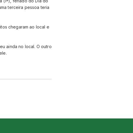
 (1ª), feriado do Dia do
ma terceira pessoa teria
itos chegaram ao local e
eu ainda no local. O outro
ele.