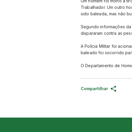
Um homem foi morto a tiro
Trabalhador. Um outro ho
sido baleada, mas não b
Segundo informações da P
dispararam contra as pes
A Polícia Militar foi aci
baleado foi socorrido pa
O Departamento de Homicí
Compartilhar