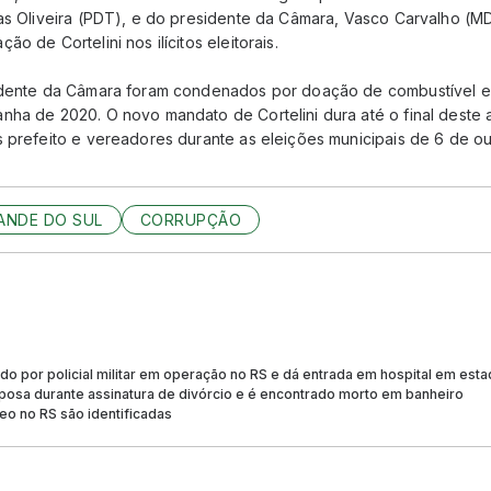
ias Oliveira (PDT), e do presidente da Câmara, Vasco Carvalho (M
o de Cortelini nos ilícitos eleitorais.
idente da Câmara foram condenados por doação de combustível e
nha de 2020. O novo mandato de Cortelini dura até o final deste
s prefeito e vereadores durante as eleições municipais de 6 de o
ANDE DO SUL
CORRUPÇÃO
o por policial militar em operação no RS e dá entrada em hospital em est
posa durante assinatura de divórcio e é encontrado morto em banheiro
eo no RS são identificadas