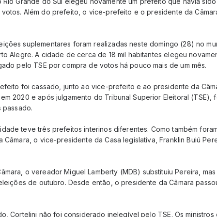
o Rio Grande do Sul elegeu novamente um prefeito que havia sid
votos. Além do prefeito, o vice-prefeito e o presidente da Câma
ições suplementares foram realizadas neste domingo (28) no mun
to Alegre. A cidade de cerca de 18 mil habitantes elegeu novamen
lgado pelo TSE por compra de votos há pouco mais de um mês.
efeito foi cassado, junto ao vice-prefeito e ao presidente da Câ
em 2020 e após julgamento do Tribunal Superior Eleitoral (TSE), 
s passado.
dade teve três prefeitos interinos diferentes. Como também fora
a Câmara, o vice-presidente da Casa legislativa, Franklin Buiú Pe
âmara, o vereador Miguel Lamberty (MDB) substituiu Pereira, mas
 eleições de outubro. Desde então, o presidente da Câmara passo
o, Cortelini não foi considerado inelegível pelo TSE. Os ministros