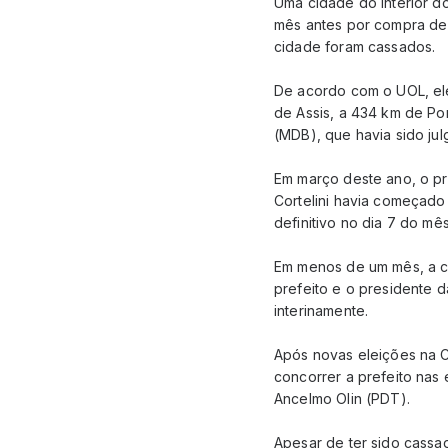
Uma cidade do interior d
mês antes por compra de 
cidade foram cassados.
De acordo com o UOL, ele
de Assis, a 434 km de Por
(MDB), que havia sido ju
Em março deste ano, o pr
Cortelini havia começado 
definitivo no dia 7 do mê
Em menos de um mês, a ci
prefeito e o presidente d
interinamente.
Após novas eleições na C
concorrer a prefeito nas
Ancelmo Olin (PDT).
Apesar de ter sido cassad