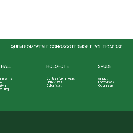
QUEM SOMOS
FALE CONOSCO
TERMOS E POLÍTICAS
RSS
 HALL
HOLOFOTE
SAÚDE
iness Hall
Curtas e Venenosas
Artigos
oy
Entrevistas
Entrevistas
style
Colunistas
Colunistas
velling