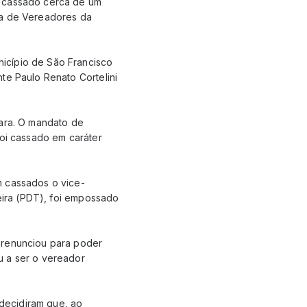
o cassado cerca de um
ra de Vereadores da
icípio de São Francisco
te Paulo Renato Cortelini
mara. O mandato de
foi cassado em caráter
m cassados o vice-
reira (PDT), foi empossado
 renunciou para poder
u a ser o vereador
 decidiram que, ao