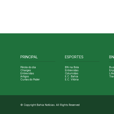
PRINCIPAL
ESPORTES
BN
Pérola do dia
BN na Bola
Bus
Charges
Entrevistas
Enj
Entrevistas
Colunistas
Life
Artigos
E.C. Bahia
Tra
Curtas do Poder
E.C. Vitória
© Copyright Bahia Notícias. All Rights Reserved