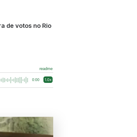
a de votos no Rio
readme
1.0x
0:00