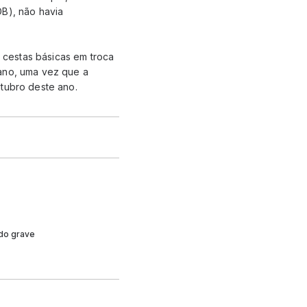
DB), não havia
 cestas básicas em troca
 ano, uma vez que a
utubro deste ano.
ado grave