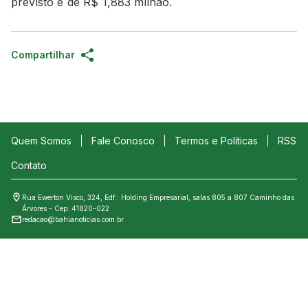
previsto é de R$ 1,883 milhão.
Compartilhar
Quem Somos
Fale Conosco
Termos e Políticas
RSS
Contato
Rua Ewerton Visco, 324, Edf.: Holding Empresarial, salas 805 a 807 Caminho das
Árvores - Cep: 41820-022
redacao@bahianoticias.com.br