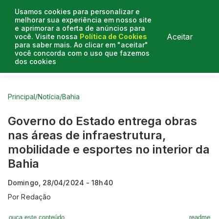
Usamos cookies para personalizar e
melhorar sua experiência em nosso site
e aprimorar a oferta de anúncios para
Aceitar
você. Visite nossa
Política de Cookies
para saber mais. Ao clicar em "aceitar"
você concorda com o uso que fazemos
dos cookies
Curtas do Poder
Artigos
Entrevistas
Podcasts
Principal
/
Notícia
/
Bahia
Governo do Estado entrega obras
nas áreas de infraestrutura,
mobilidade e esportes no interior da
Bahia
Domingo, 28/04/2024 - 18h40
Por
Redação
ouça este conteúdo
readme