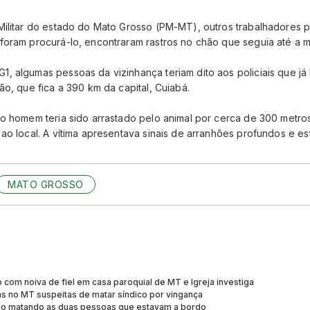
Militar do estado do Mato Grosso (PM-MT), outros trabalhadores 
foram procurá-lo, encontraram rastros no chão que seguia até a m
 algumas pessoas da vizinhança teriam dito aos policiais que já h
ão, que fica a 390 km da capital, Cuiabá.
o homem teria sido arrastado pelo animal por cerca de 300 metros
 ao local. A vítima apresentava sinais de arranhões profundos e 
MATO GROSSO
 com noiva de fiel em casa paroquial de MT e Igreja investiga
s no MT suspeitas de matar síndico por vingança
sso matando as duas pessoas que estavam a bordo