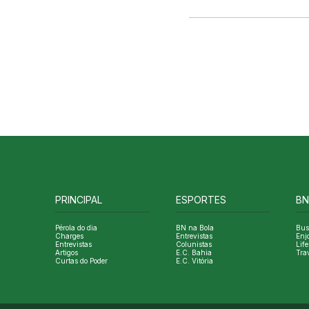
PRINCIPAL
ESPORTES
BN
Pérola do dia
BN na Bola
Bus
Charges
Entrevistas
Enj
Entrevistas
Colunistas
Life
Artigos
E.C. Bahia
Tra
Curtas do Poder
E.C. Vitória