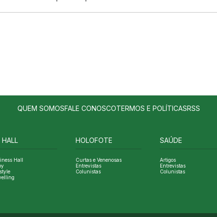
QUEM SOMOS
FALE CONOSCO
TERMOS E POLÍTICAS
RSS
 HALL
HOLOFOTE
SAÚDE
iness Hall
Curtas e Venenosas
Artigos
oy
Entrevistas
Entrevistas
style
Colunistas
Colunistas
velling