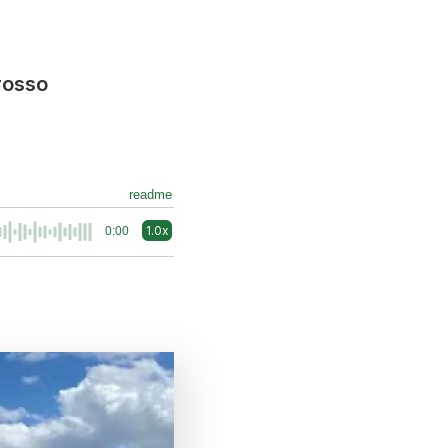
rosso
readme
1.0x
0:00