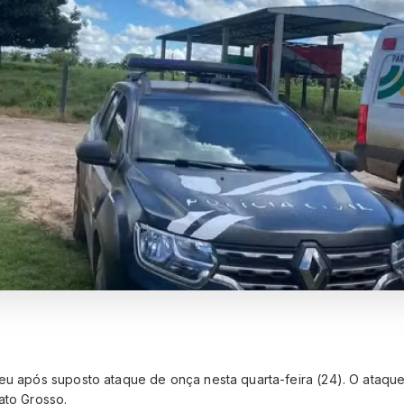
reu após suposto ataque de onça nesta quarta-feira (24). O ataq
ato Grosso.