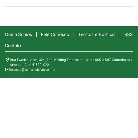
Quem Somos
Fale Conosco
Termos e Políticas
RSS
Contato
Rua Ewerton Visco, 324, Edf.: Holding Empresarial, salas 805 a 807 Caminho das
Árvores - Cep: 41820-022
redacao@bahianoticias.com.br