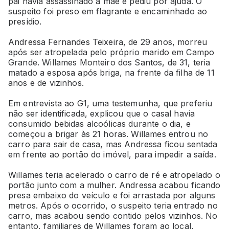
pai havia assassinado a mãe e pediu por ajuda. O
suspeito foi preso em flagrante e encaminhado ao
presídio.
Andressa Fernandes Teixeira, de 29 anos, morreu
após ser atropelada pelo próprio marido em Campo
Grande. Willames Monteiro dos Santos, de 31, teria
matado a esposa após briga, na frente da filha de 11
anos e de vizinhos.
Em entrevista ao G1, uma testemunha, que preferiu
não ser identificada, explicou que o casal havia
consumido bebidas alcoólicas durante o dia, e
começou a brigar às 21 horas. Willames entrou no
carro para sair de casa, mas Andressa ficou sentada
em frente ao portão do imóvel, para impedir a saída.
Willames teria acelerado o carro de ré e atropelado o
portão junto com a mulher. Andressa acabou ficando
presa embaixo do veículo e foi arrastada por alguns
metros. Após o ocorrido, o suspeito teria entrado no
carro, mas acabou sendo contido pelos vizinhos. No
entanto, familiares de Willames foram ao local,