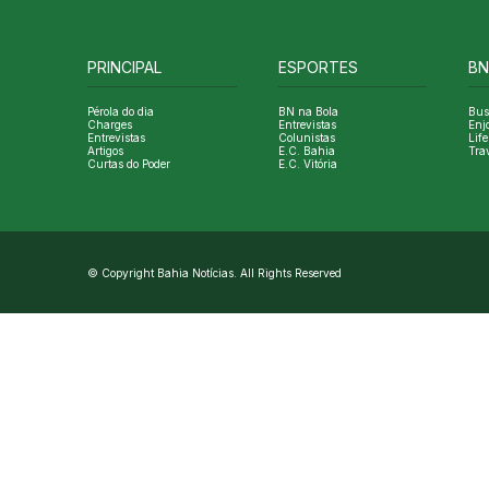
PRINCIPAL
ESPORTES
BN
Pérola do dia
BN na Bola
Bus
Charges
Entrevistas
Enj
Entrevistas
Colunistas
Life
Artigos
E.C. Bahia
Tra
Curtas do Poder
E.C. Vitória
© Copyright Bahia Notícias. All Rights Reserved