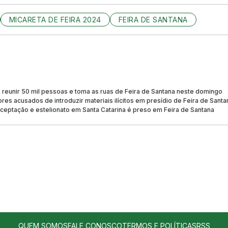
MICARETA DE FEIRA 2024
FEIRA DE SANTANA
reunir 50 mil pessoas e toma as ruas de Feira de Santana neste domingo
res acusados de introduzir materiais ilícitos em presídio de Feira de Santa
eptação e estelionato em Santa Catarina é preso em Feira de Santana
QUEM SOMOS
FALE CONOSCO
TERMOS E POLÍTICAS
RSS