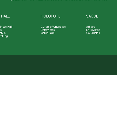
 HALL
HOLOFOTE
SAÚDE
iness Hall
Curtas e Venenosas
Artigos
oy
Entrevistas
Entrevistas
style
Colunistas
Colunistas
velling