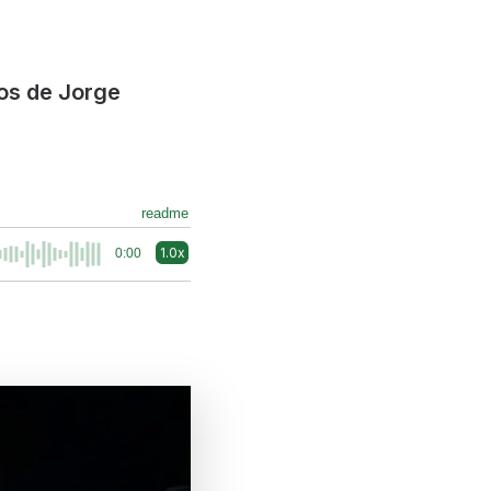
hos de Jorge
readme
1.0x
0:00