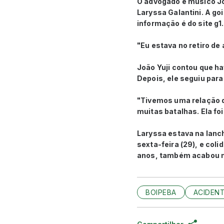
O advogado e músico Jo
Laryssa Galantini. A go
informação é do site g1.
"Eu estava no retiro de 
João Yuji contou que ha
Depois, ele seguiu para 
"Tivemos uma relação d
muitas batalhas. Ela foi
Laryssa estava na lanch
sexta-feira (29), e col
anos, também acabou m
BOIPEBA
ACIDEN