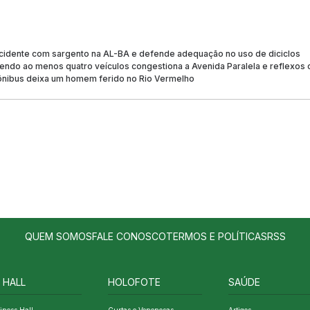
acidente com sargento na AL-BA e defende adequação no uso de diciclos
endo ao menos quatro veículos congestiona a Avenida Paralela e reflexo
ônibus deixa um homem ferido no Rio Vermelho
QUEM SOMOS
FALE CONOSCO
TERMOS E POLÍTICAS
RSS
 HALL
HOLOFOTE
SAÚDE