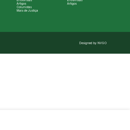
Entrevistas
Entrevistas
Artigos
Artigos
Colunistas
Mais de Justiça
Designed by NVGO