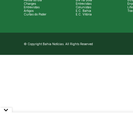
Pérola do dia
BN na Bola
Bus
Charges
Entrevistas
Enj
Entrevistas
Colunistas
Life
Artigos
E.C. Bahia
Tra
Curtas do Poder
E.C. Vitória
© Copyright Bahia Notícias. All Rights Reserved