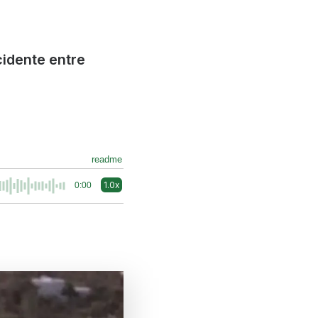
idente entre
readme
1.0x
0:00