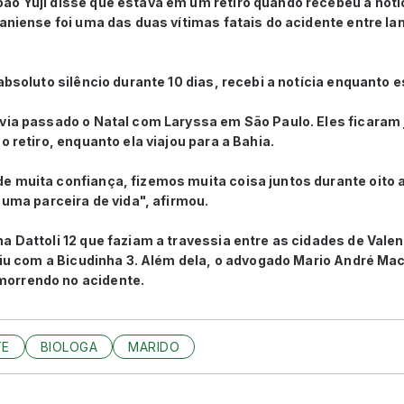
ão Yuji disse que estava em um retiro quando recebeu a notí
ianiense foi uma das duas vítimas fatais do acidente entre l
absoluto silêncio durante 10 dias, recebi a notícia enquanto e
via passado o Natal com Laryssa em São Paulo. Eles ficaram j
o retiro, enquanto ela viajou para a Bahia.
e muita confiança, fizemos muita coisa juntos durante oito 
 uma parceira de vida", afirmou.
a Dattoli 12 que faziam a travessia entre as cidades de Valen
idiu com a Bicudinha 3. Além dela, o advogado Mario André Ma
orrendo no acidente.
TE
BIOLOGA
MARIDO