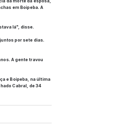
cia da morte da esposa,
anchas em Boipeba. A
stava lá", disse.
untos por sete dias.
anos. A gente travou
ça e Boipeba, na última
chado Cabral, de 34