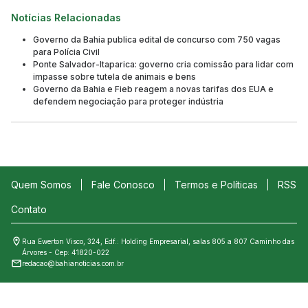
Notícias Relacionadas
Governo da Bahia publica edital de concurso com 750 vagas
para Polícia Civil
Ponte Salvador-Itaparica: governo cria comissão para lidar com
impasse sobre tutela de animais e bens
Governo da Bahia e Fieb reagem a novas tarifas dos EUA e
defendem negociação para proteger indústria
Quem Somos
Fale Conosco
Termos e Políticas
RSS
Contato
Rua Ewerton Visco, 324, Edf.: Holding Empresarial, salas 805 a 807 Caminho das
Árvores - Cep: 41820-022
redacao@bahianoticias.com.br