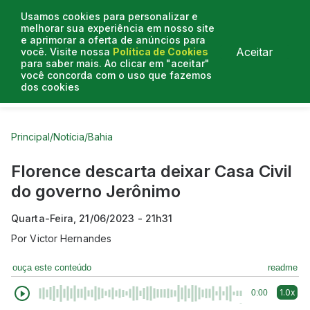
Usamos cookies para personalizar e
melhorar sua experiência em nosso site
e aprimorar a oferta de anúncios para
Aceitar
você. Visite nossa
Política de Cookies
para saber mais. Ao clicar em "aceitar"
você concorda com o uso que fazemos
dos cookies
Curtas do Poder
Artigos
Entrevistas
Podcasts
Principal
/
Notícia
/
Bahia
Florence descarta deixar Casa Civil
do governo Jerônimo
Quarta-Feira, 21/06/2023 - 21h31
Por
Victor Hernandes
ouça este conteúdo
readme
1.0x
0:00