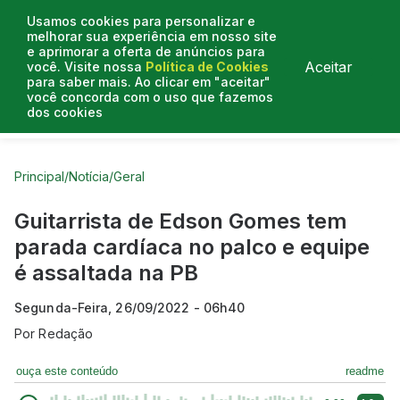
Usamos cookies para personalizar e
melhorar sua experiência em nosso site
e aprimorar a oferta de anúncios para
Aceitar
você. Visite nossa
Política de Cookies
para saber mais. Ao clicar em "aceitar"
você concorda com o uso que fazemos
dos cookies
Curtas do Poder
Artigos
Entrevistas
Podcasts
Principal
/
Notícia
/
Geral
Guitarrista de Edson Gomes tem
parada cardíaca no palco e equipe
é assaltada na PB
Segunda-Feira, 26/09/2022 - 06h40
Por
Redação
ouça este conteúdo
readme