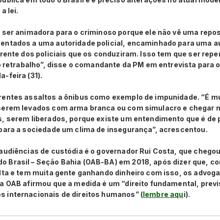
a lei.
a ser animadora para o criminoso porque ele não vê uma repo
entados a uma autoridade policial, encaminhado para uma au
frente dos policiais que os conduziram. Isso tem que ser rep
ao retrabalho”, disse o comandante da PM em entrevista para o
-feira (31).
rentes assaltos a ônibus como exemplo de impunidade. “É 
 serem levados com arma branca ou com simulacro e chegar
s, serem liberados, porque existe um entendimento que é de
 para a sociedade um clima de insegurança”, acrescentou.
audiências de custódia é o governador Rui Costa, que chegou 
 Brasil – Seção Bahia (OAB-BA) em 2018, após dizer que, co
olta e tem muita gente ganhando dinheiro com isso, os advo
 a OAB afirmou que a medida é um “direito fundamental, prev
 internacionais de direitos humanos” (
lembre aqu
i).