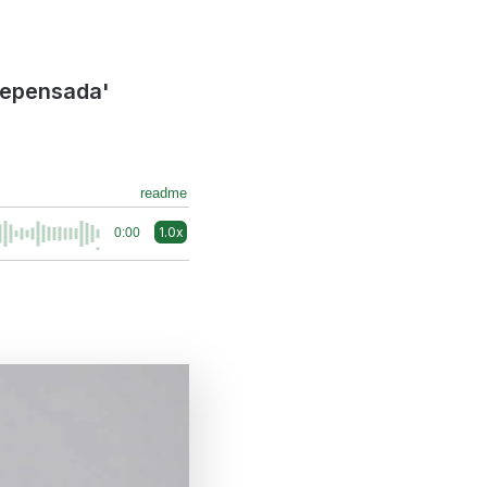
repensada'
readme
1.0x
0:00