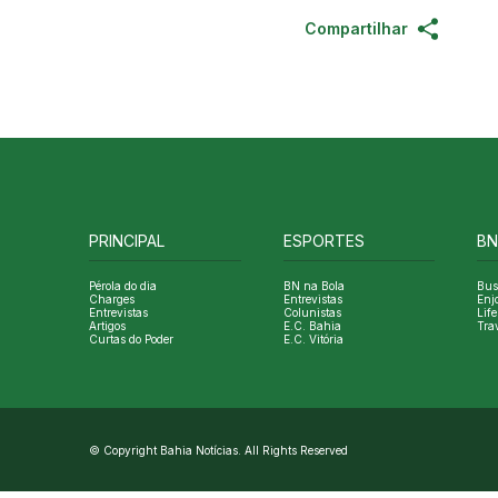
Compartilhar
PRINCIPAL
ESPORTES
BN
Pérola do dia
BN na Bola
Bus
Charges
Entrevistas
Enj
Entrevistas
Colunistas
Life
Artigos
E.C. Bahia
Tra
Curtas do Poder
E.C. Vitória
© Copyright Bahia Notícias. All Rights Reserved