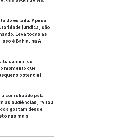
sta do estado. Apesar
toridade jurídica, são
ensado. Leva todas as
 Isso é Bahia, na A
muito comum os
 no momento que
 pequeno potencial
a ser rebatido pela
m as audiências, “virou
gados gostam desse
isto nas mais