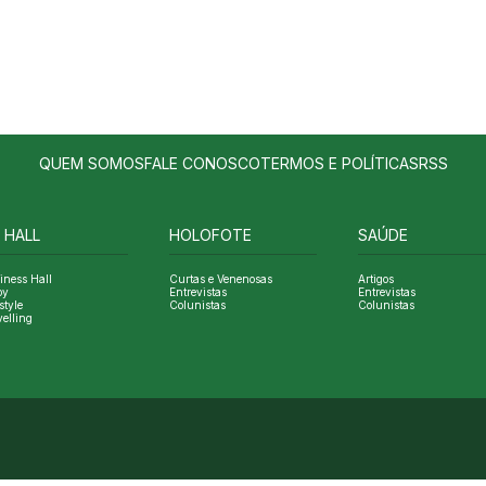
QUEM SOMOS
FALE CONOSCO
TERMOS E POLÍTICAS
RSS
 HALL
HOLOFOTE
SAÚDE
iness Hall
Curtas e Venenosas
Artigos
oy
Entrevistas
Entrevistas
style
Colunistas
Colunistas
velling