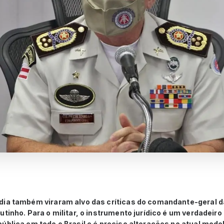
ia também viraram alvo das críticas do comandante-geral da 
utinho. Para o militar, o instrumento jurídico é um verdadeiro
ública em todo o Brasil e é preciso alterações no atual mode