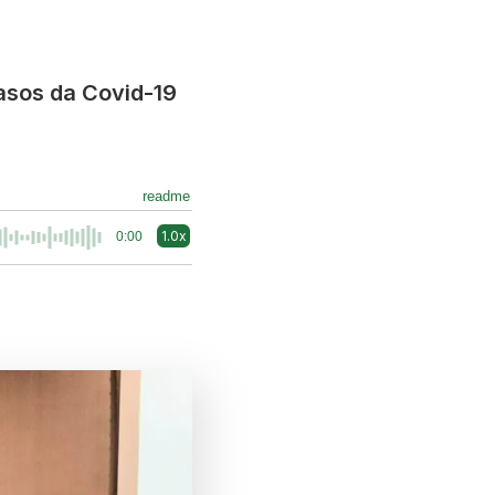
casos da Covid-19
readme
1.0x
0:00