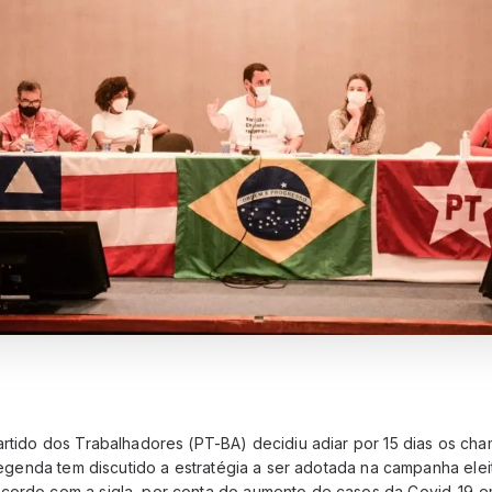
Partido dos Trabalhadores (PT-BA) decidiu adiar por 15 dias os ch
a legenda tem discutido a estratégia a ser adotada na campanha elei
cordo com a sigla, por conta do aumento de casos da Covid-19 em