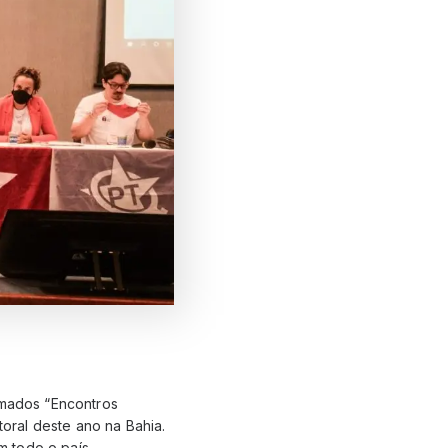
amados “Encontros
toral deste ano na Bahia.
 todo o país.