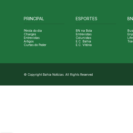
PRINCIPAL
ESPORTES
BN
Pérola do dia
BN na Bola
Bus
Charges
Entrevistas
Enj
Entrevistas
Colunistas
Life
Artigos
E.C. Bahia
Tra
Curtas do Poder
E.C. Vitória
© Copyright Bahia Notícias. All Rights Reserved