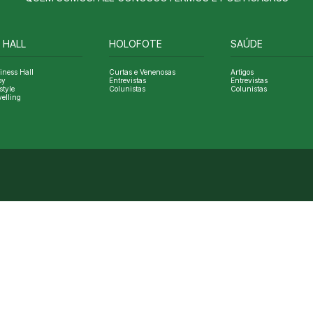
 HALL
HOLOFOTE
SAÚDE
iness Hall
Curtas e Venenosas
Artigos
oy
Entrevistas
Entrevistas
style
Colunistas
Colunistas
velling