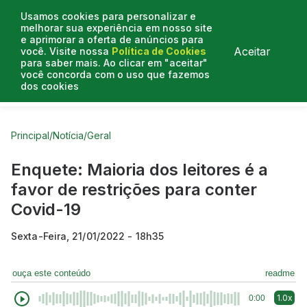
Usamos cookies para personalizar e
melhorar sua experiência em nosso site
e aprimorar a oferta de anúncios para
Aceitar
você. Visite nossa
Política de Cookies
para saber mais. Ao clicar em "aceitar"
você concorda com o uso que fazemos
dos cookies
Curtas do Poder
Artigos
Entrevistas
Podcasts
Principal
/
Notícia
/
Geral
Enquete: Maioria dos leitores é a
favor de restrições para conter
Covid-19
Sexta-Feira, 21/01/2022 - 18h35
ouça este conteúdo
readme
1.0x
0:00