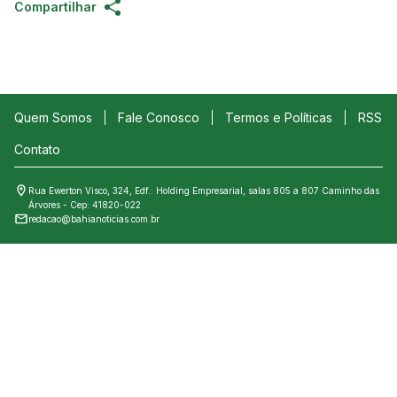
Compartilhar
Quem Somos
Fale Conosco
Termos e Políticas
RSS
Contato
Rua Ewerton Visco, 324, Edf.: Holding Empresarial, salas 805 a 807 Caminho das
Árvores - Cep: 41820-022
redacao@bahianoticias.com.br