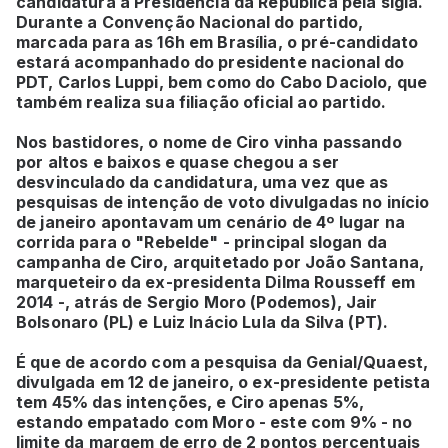
candidatura à Presidência da República pela sigla.
Durante a Convenção Nacional do partido,
marcada para as 16h em Brasília, o pré-candidato
estará acompanhado do presidente nacional do
PDT, Carlos Luppi, bem como do Cabo Daciolo, que
também realiza sua filiação oficial ao partido.
Nos bastidores, o nome de Ciro vinha passando
por altos e baixos e quase chegou a ser
desvinculado da candidatura, uma vez que as
pesquisas de intenção de voto divulgadas no início
de janeiro apontavam um cenário de 4º lugar na
corrida para o "Rebelde" - principal slogan da
campanha de Ciro, arquitetado por João Santana,
marqueteiro da ex-presidenta Dilma Rousseff em
2014 -, atrás de Sergio Moro (Podemos), Jair
Bolsonaro (PL) e Luiz Inácio Lula da Silva (PT).
É que de acordo com a pesquisa da Genial/Quaest,
divulgada em 12 de janeiro, o ex-presidente petista
tem 45% das intenções, e Ciro apenas 5%,
estando empatado com Moro - este com 9% - no
limite da margem de erro de 2 pontos percentuais