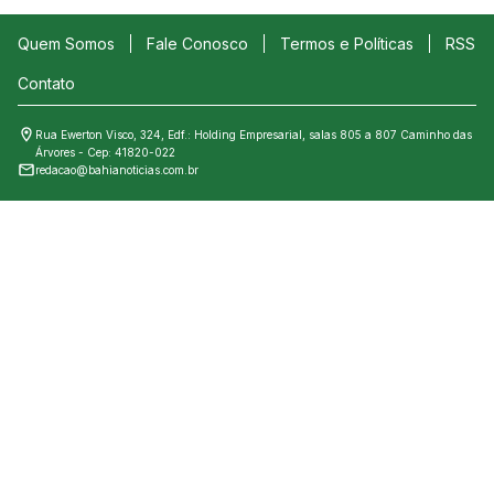
Quem Somos
Fale Conosco
Termos e Políticas
RSS
Contato
Rua Ewerton Visco, 324, Edf.: Holding Empresarial, salas 805 a 807 Caminho das
Árvores - Cep: 41820-022
redacao@bahianoticias.com.br