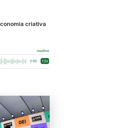
economia criativa
readme
1.0x
0:00