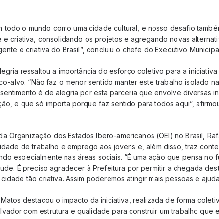
 todo o mundo como uma cidade cultural, e nosso desafio també
 e criativa, consolidando os projetos e agregando novas alternati
ente e criativa do Brasil”, concluiu o chefe do Executivo Municipal
egria ressaltou a importância do esforço coletivo para a iniciativa
ico-alvo. “Não faz o menor sentido manter este trabalho isolado na i
sentimento é de alegria por esta parceria que envolve diversas ini
ão, e que só importa porque faz sentido para todos aqui”, afirmou
a Organização dos Estados Ibero-americanos (OEI) no Brasil, Raf
nidade de trabalho e emprego aos jovens e, além disso, traz cont
ndo especialmente nas áreas sociais. “É uma ação que pensa no fut
tude. É preciso agradecer à Prefeitura por permitir a chegada des
cidade tão criativa. Assim poderemos atingir mais pessoas e ajuda
 Matos destacou o impacto da iniciativa, realizada de forma coleti
vador com estrutura e qualidade para construir um trabalho que e