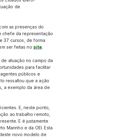
ituação de
, com as presenças do
r e chefe da representação
ce 37 cursos, de forma
em ser feitas no
site
.
s de atuação no campo da
rtunidades para facilitar
 agentes públicos e
ito ressaltou que a ação
es, a exemplo da área de
cientes. E, neste ponto,
ação ao trabalho remoto,
resente. E é justamente
to Marinho e da OEI. Esta
s deste novo modelo de