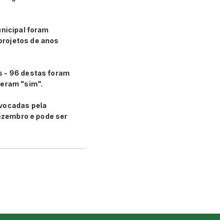
unicipal foram
projetos de anos
s - 96 destas foram
beram "sim".
nvocadas pela
dezembro e pode ser