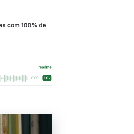
ores com 100% de
readme
1.0x
0:00