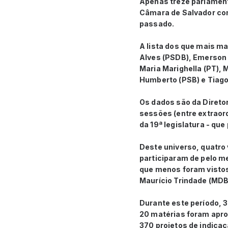
Apenas treze parlamenta
Câmara de Salvador com
passado.
A lista dos que mais m
Alves (PSDB), Emerson 
Maria Marighella (PT), 
Humberto (PSB) e Tiago 
Os dados são da Diretori
sessões (entre extraord
da 19ª legislatura - que
Deste universo, quatr
participaram de pelo m
que menos foram vistos
Maurício Trindade (MDB),
Durante este período, 3
20 matérias foram apro
370 projetos de indicaç