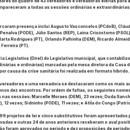
res do quadro de 43 vereadores e vereadoras eleitas para a 
pareceram a todas as sessões ordinárias e extraordinárias 
arcaram presença inclui Augusto Vasconcelos (PCdoB), Cláud
Penalva (PODE), Júlio Santos (REP), Laina Crisóstomo (PSOL
Marta Rodrigues (PT), Orlando Palhinha (DEM), Ricardo Almeida
Ferreira (PT).
a Legislativa (Direl) do Legislativo municipal, que contabiliz
inárias e ordinárias) marcadas pela mesa diretora da Casa d
 por causa da crise sanitária foi realizada em formato híbrido.
o vereadores e uma vereadora se destacaram como os mais a
enos dez encontros. Por ordem de faltas, os seguintes nom
 nas sessões: Marcelle Moraes (DEM), 23 vezes; Duda Sanch
 12 vezes; Sidninho (PODE), 11 vezes; e Atila do Congo (Patrio
99 projetos de lei e cinco substitutivos foram apresentados p
vadas e outras 24 de anos anteriores receberam o aval posit
ão foram aprovados no período e dez proposições de períodos