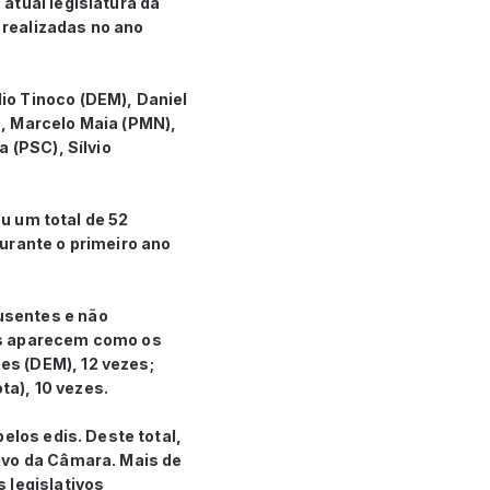
atual legislatura da
realizadas no ano
io Tinoco (DEM), Daniel
), Marcelo Maia (PMN),
 (PSC), Sílvio
ou um total de 52
urante o primeiro ano
usentes e não
es aparecem como os
es (DEM), 12 vezes;
ta), 10 vezes.
elos edis. Deste total,
ivo da Câmara. Mais de
 legislativos