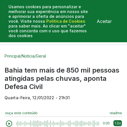
Usamos cookies para personalizar e
melhorar sua experiência em nosso site
e aprimorar a oferta de anúncios para
Aceitar
você. Visite nossa
Política de Cookies
para saber mais. Ao clicar em "aceitar"
você concorda com o uso que fazemos
dos cookies
Curtas do Poder
Artigos
Entrevistas
Podcasts
Principal
/
Notícia
/
Geral
Bahia tem mais de 850 mil pessoas
atingidas pelas chuvas, aponta
Defesa Civil
Quarta-Feira, 12/01/2022 - 21h31
ouça este conteúdo
readme
1.0x
0:00