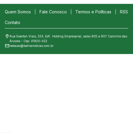
Quem Somos
Fale Conosco
Termos e Políticas
RSS
Contato
Rua Ewerton Visco, 324, Edf.: Holding Empresarial, salas 805 a 807 Caminho das
Árvores - Cep: 41820-022
redacao@bahianoticias.com.br