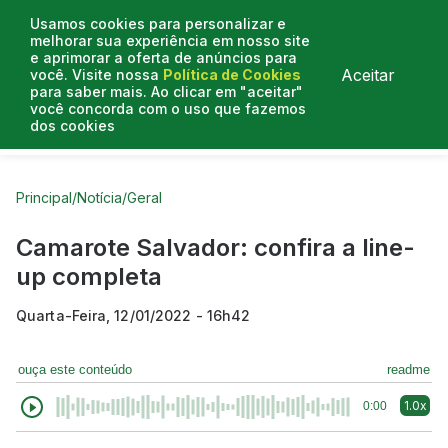
Usamos cookies para personalizar e
melhorar sua experiência em nosso site
e aprimorar a oferta de anúncios para
Aceitar
você. Visite nossa
Política de Cookies
para saber mais. Ao clicar em "aceitar"
você concorda com o uso que fazemos
dos cookies
Curtas do Poder
Artigos
Entrevistas
Podcasts
Principal
/
Notícia
/
Geral
Camarote Salvador: confira a line-
up completa
Quarta-Feira, 12/01/2022 - 16h42
ouça este conteúdo
readme
1.0x
0:00