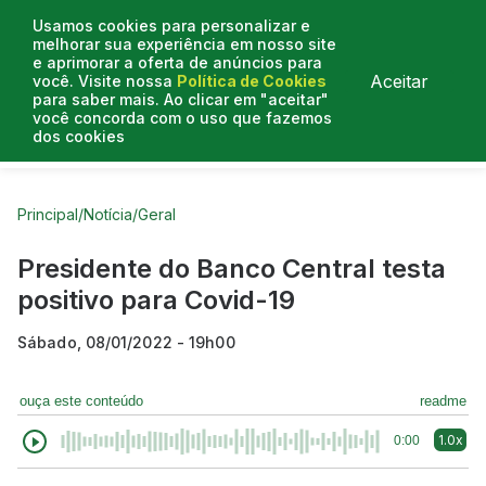
Usamos cookies para personalizar e
melhorar sua experiência em nosso site
e aprimorar a oferta de anúncios para
Aceitar
você. Visite nossa
Política de Cookies
para saber mais. Ao clicar em "aceitar"
você concorda com o uso que fazemos
dos cookies
Curtas do Poder
Artigos
Entrevistas
Podcasts
Principal
/
Notícia
/
Geral
Presidente do Banco Central testa
positivo para Covid-19
Sábado, 08/01/2022 - 19h00
ouça este conteúdo
readme
1.0x
0:00