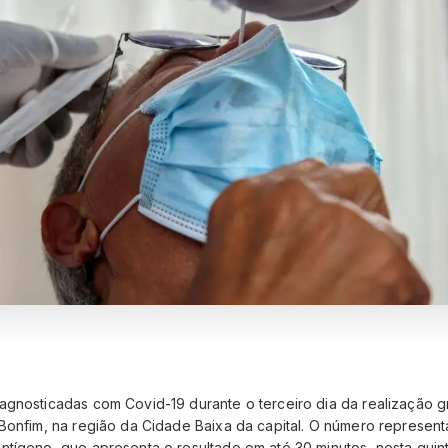
gnosticadas com Covid-19 durante o terceiro dia da realização gr
 Bonfim, na região da Cidade Baixa da capital. O número represen
tígeno, que apresenta o resultado em até 30 minutos, nesta quinta