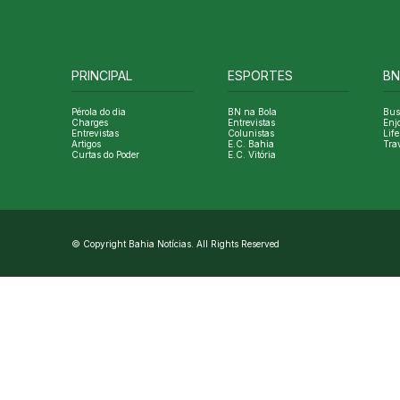
PRINCIPAL
ESPORTES
BN
Pérola do dia
BN na Bola
Bus
Charges
Entrevistas
Enj
Entrevistas
Colunistas
Life
Artigos
E.C. Bahia
Tra
Curtas do Poder
E.C. Vitória
© Copyright Bahia Notícias. All Rights Reserved