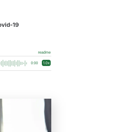
ovid-19
readme
1.0x
0:00