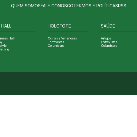
QUEM SOMOS
FALE CONOSCO
TERMOS E POLÍTICAS
RSS
 HALL
HOLOFOTE
SAÚDE
iness Hall
Curtas e Venenosas
Artigos
oy
Entrevistas
Entrevistas
style
Colunistas
Colunistas
velling