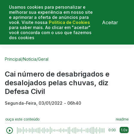
Usamos cookies para personalizar e
melhorar sua experiência em nosso site
e aprimorar a oferta de anúncios para
Aceitar
você. Visite nossa
Política de Cookies
para saber mais. Ao clicar em "aceitar"
você concorda com o uso que fazemos
dos cookies
Curtas do Poder
Artigos
Entrevistas
Podcasts
Principal
/
Notícia
/
Geral
Cai número de desabrigados e
desalojados pelas chuvas, diz
Defesa Civil
Segunda-Feira, 03/01/2022 - 06h40
ouça este conteúdo
readme
1.0x
0:00