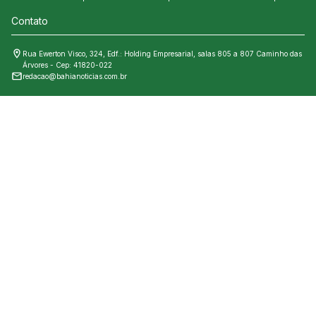
Contato
Rua Ewerton Visco, 324, Edf.: Holding Empresarial, salas 805 a 807 Caminho das
Árvores - Cep: 41820-022
redacao@bahianoticias.com.br