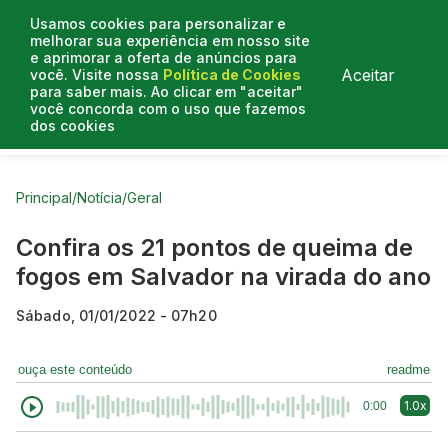
Usamos cookies para personalizar e
melhorar sua experiência em nosso site
e aprimorar a oferta de anúncios para
Aceitar
você. Visite nossa
Política de Cookies
para saber mais. Ao clicar em "aceitar"
você concorda com o uso que fazemos
dos cookies
Curtas do Poder
Artigos
Entrevistas
Podcasts
Principal
/
Notícia
/
Geral
Confira os 21 pontos de queima de
fogos em Salvador na virada do ano
Sábado, 01/01/2022 - 07h20
ouça este conteúdo
readme
1.0x
0:00